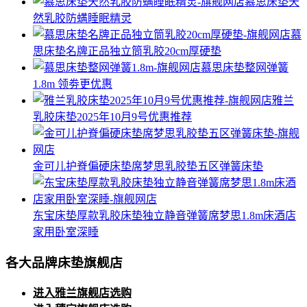
慕思床垫天
然乳胶防螨睡眠精灵
慕
思床垫名牌正品独立筒乳胶20cm厚硬垫
慕思床垫整网弹簧
1.8m
领劵更优惠
雅兰
乳胶床垫2025年10月9号优惠推荐
金可儿护脊偏硬床垫席梦思乳胶垫五区弹簧床垫
东宝床垫厚款乳胶床垫独立静音弹簧席梦思1.8m床酒店
家用卧室深睡
各大品牌床垫旗舰店
进入雅兰旗舰店选购