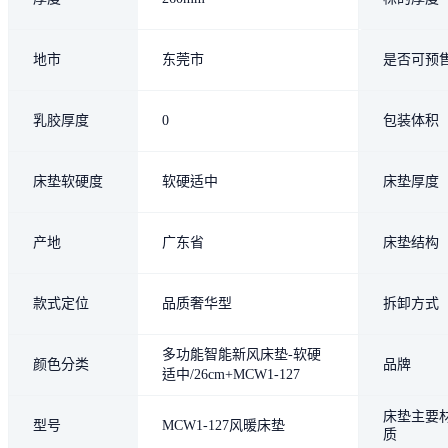
地市
东莞市
是否可预
乳胶厚度
0
包装体积
床垫软硬度
软硬适中
床垫厚度
产地
广东省
床垫结构
款式定位
品质奢华型
拆卸方式
多功能智能新风床垫-软硬
颜色分类
品牌
适中/26cm+MCW1-127
床垫主要
型号
MCW1-127风暖床垫
质