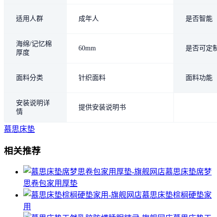
适用人群
成年人
是否智能
海绵/记忆棉
60mm
是否可定
厚度
面料分类
针织面料
面料功能
安装说明详
提供安装说明书
情
慕思床垫
相关推荐
慕思床垫席梦
思卷包家用厚垫
慕思床垫棕榈硬垫家
用