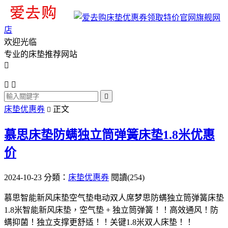
旗舰网
店
欢迎光临
专业的床垫推荐网站




床垫优惠券
正文

慕思床垫防螨独立筒弹簧床垫1.8米优惠
价
2024-10-23
分類：
床垫优惠券
閱讀(254)
慕思智能新风床垫空气垫电动双人席梦思防螨独立筒弹簧床垫
1.8米智能新风床垫，空气垫 + 独立筒弹簧！！高效通风！防
螨抑菌！独立支撑更舒适！！关键1.8米双人床垫！！