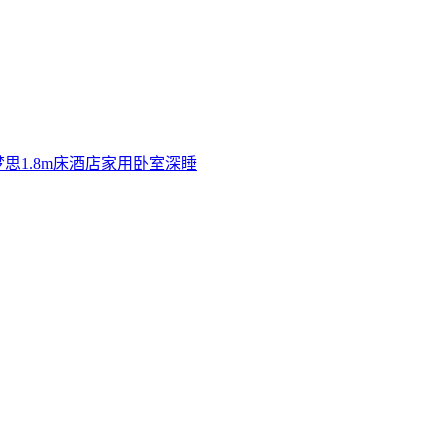
思1.8m床酒店家用卧室深睡