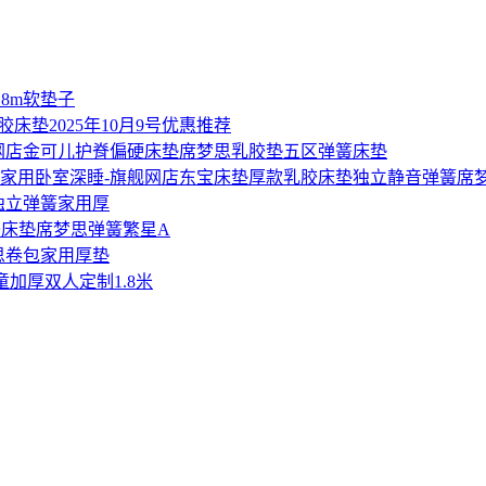
.8m软垫子
胶床垫2025年10月9号优惠推荐
金可儿护脊偏硬床垫席梦思乳胶垫五区弹簧床垫
东宝床垫厚款乳胶床垫独立静音弹簧席梦
独立弹簧家用厚
床垫席梦思弹簧繁星A
思卷包家用厚垫
加厚双人定制1.8米