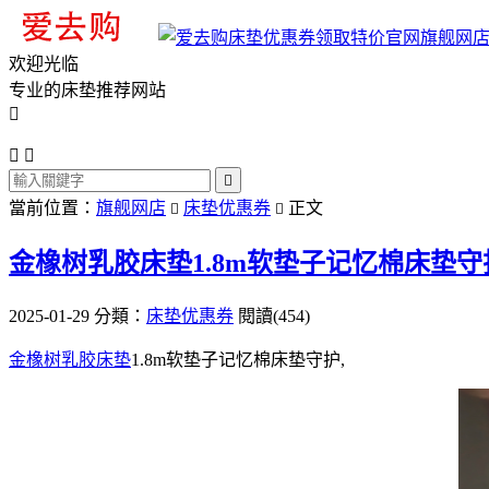
旗舰网
欢迎光临
专业的床垫推荐网站




當前位置：
旗舰网店
床垫优惠券
正文


金橡树乳胶床垫1.8m软垫子记忆棉床垫守
2025-01-29
分類：
床垫优惠券
閱讀(454)
金橡树乳胶床垫
1.8m软垫子记忆棉床垫守护,