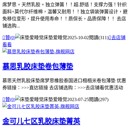
席梦思 + 天然乳胶 + 独立弹簧！！超.舒适！支撑力强！针织
面料+莫代尔纤维棉，温馨又耐用！！独立袋装弹簧设计，避
免移位变形，提升使用寿命！！质保长，品质保障！！ 去店
铺选购...

贊(
0
)
床垫爱睡觉
2025-10-02
閱讀(311)

去店铺
看看
慕思乳胶床垫卷包薄垫
慕思天然乳胶床垫席梦思橡胶泰国进口榻榻米卷包薄垫 优惠
券链接：>>>直达链接 去店铺选购：>>>去店铺看优惠活动

贊(
0
)
床垫爱睡觉
2023-07-25
閱讀(297)
金可儿七区乳胶床垫菁英