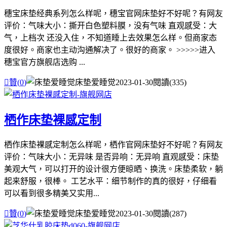
穗宝床垫经典系列怎么样呢，穗宝官网床垫好不好呢？有网友
评价：气味大小：撕开白色塑料膜，没有气味 直观感受：大
气，上档次 还没入住，不知道睡上去效果怎么样。但商家态
度很好。商家也主动沟通解决了。很好的商家。 >>>>>进入
穗宝官方旗舰店选购 ...

贊(
0
)
床垫爱睡觉
2023-01-30
閱讀(335)
栖作床垫裸感定制
栖作床垫裸感定制怎么样呢，栖作官网床垫好不好呢？有网友
评价：气味大小：无异味 是否异响：无异响 直观感受：床垫
美观大气，可以打开的设计很方便晾晒、换洗。床垫柔软，躺
起来舒服，很棒。 工艺水平：细节制作的真的很好，仔细看
可以看到很多精美又实用...

贊(
0
)
床垫爱睡觉
2023-01-30
閱讀(287)