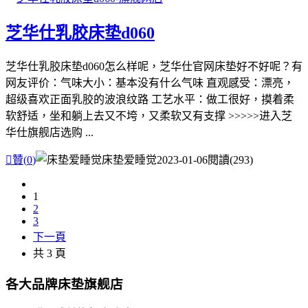
芝华仕乳胶床垫d060
芝华仕乳胶床垫d060怎么样呢，芝华仕官网床垫好不好呢？有
网友评价：气味大小：基本没有什么气味 直观感受：漂亮，
超级喜欢正面乳胶的波浪纹路 工艺水平：做工很好，摸着柔
软舒适，坐和躺上去又不垮，又柔软又有支撑 >>>>>进入芝
华仕旗舰店选购 ...

贊(
0
)
床垫爱睡觉
2023-01-06
閱讀(293)
1
2
3
下一頁
共 3 頁
各大品牌床垫旗舰店