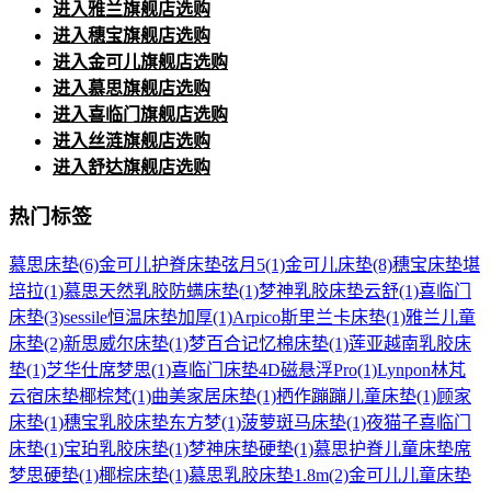
进入雅兰旗舰店选购
进入穗宝旗舰店选购
进入金可儿旗舰店选购
进入慕思旗舰店选购
进入喜临门旗舰店选购
进入丝涟旗舰店选购
进入舒达旗舰店选购
热门标签
慕思床垫
(6)
金可儿护脊床垫弦月5
(1)
金可儿床垫
(8)
穗宝床垫堪
培拉
(1)
慕思天然乳胶防螨床垫
(1)
梦神乳胶床垫云舒
(1)
喜临门
床垫
(3)
sessile恒温床垫加厚
(1)
Arpico斯里兰卡床垫
(1)
雅兰儿童
床垫
(2)
新思威尔床垫
(1)
梦百合记忆棉床垫
(1)
莲亚越南乳胶床
垫
(1)
芝华仕席梦思
(1)
喜临门床垫4D磁悬浮Pro
(1)
Lynpon林芃
云宿床垫椰棕梵
(1)
曲美家居床垫
(1)
栖作蹦蹦儿童床垫
(1)
顾家
床垫
(1)
穗宝乳胶床垫东方梦
(1)
菠萝斑马床垫
(1)
夜猫子喜临门
床垫
(1)
宝珀乳胶床垫
(1)
梦神床垫硬垫
(1)
慕思护脊儿童床垫席
梦思硬垫
(1)
椰棕床垫
(1)
慕思乳胶床垫1.8m
(2)
金可儿儿童床垫