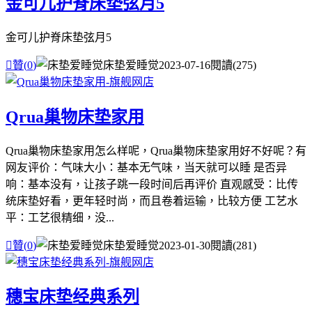
金可儿护脊床垫弦月5
金可儿护脊床垫弦月5

贊(
0
)
床垫爱睡觉
2023-07-16
閱讀(275)
Qrua巢物床垫家用
Qrua巢物床垫家用怎么样呢，Qrua巢物床垫家用好不好呢？有
网友评价：气味大小：基本无气味，当天就可以睡 是否异
响：基本没有，让孩子跳一段时间后再评价 直观感受：比传
统床垫好看，更年轻时尚，而且卷着运输，比较方便 工艺水
平：工艺很精细，没...

贊(
0
)
床垫爱睡觉
2023-01-30
閱讀(281)
穗宝床垫经典系列