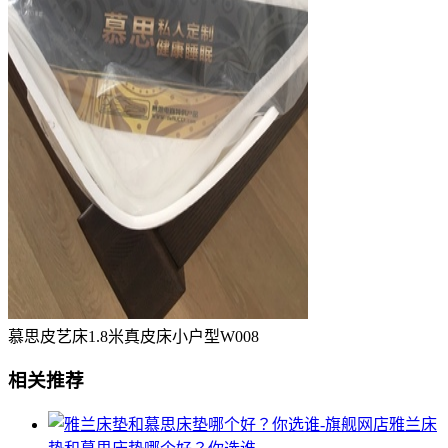
慕思皮艺床1.8米真皮床小户型W008
相关推荐
雅兰床