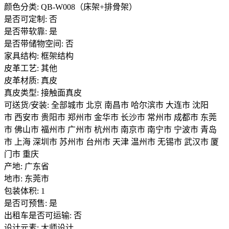
颜色分类: QB-W008（床架+排骨架）
是否可定制: 否
是否带软靠: 是
是否带储物空间: 否
家具结构: 框架结构
皮革工艺: 其他
皮革材质: 真皮
真皮类型: 接触面真皮
可送货/安装: 全部城市 北京 南昌市 哈尔滨市 大连市 沈阳
市 西安市 贵阳市 郑州市 金华市 长沙市 常州市 成都市 东莞
市 佛山市 福州市 广州市 杭州市 南京市 南宁市 宁波市 青岛
市 上海 深圳市 苏州市 台州市 天津 温州市 无锡市 武汉市 厦
门市 重庆
产地: 广东省
地市: 东莞市
包装体积: 1
是否可预售: 是
出租车是否可运输: 否
设计元素: 大师设计