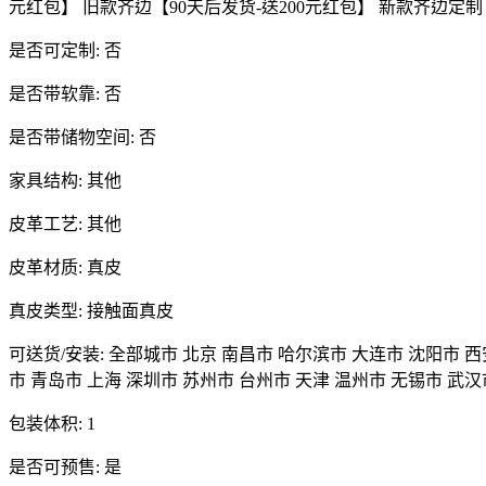
元红包】 旧款齐边【90天后发货-送200元红包】 新款齐边定
是否可定制: 否
是否带软靠: 否
是否带储物空间: 否
家具结构: 其他
皮革工艺: 其他
皮革材质: 真皮
真皮类型: 接触面真皮
可送货/安装: 全部城市 北京 南昌市 哈尔滨市 大连市 沈阳市 
市 青岛市 上海 深圳市 苏州市 台州市 天津 温州市 无锡市 武汉
包装体积: 1
是否可预售: 是