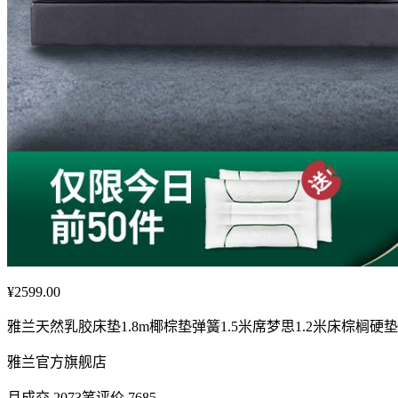
¥2599.00
雅兰天然乳胶床垫1.8m椰棕垫弹簧1.5米席梦思1.2米床棕榈硬
雅兰官方旗舰店
月成交 2073笔评价 7685