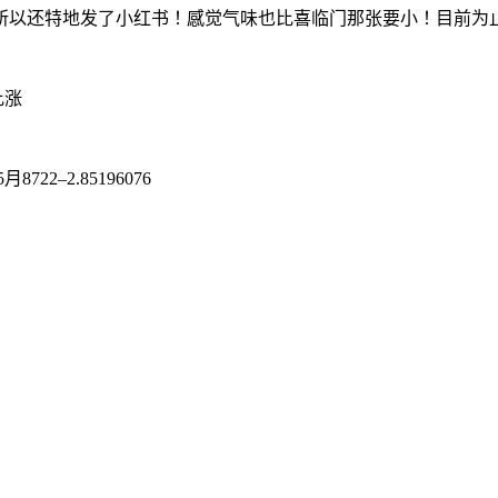
所以还特地发了小红书！感觉气味也比喜临门那张要小！目前为
比涨
5月8722–2.85196076