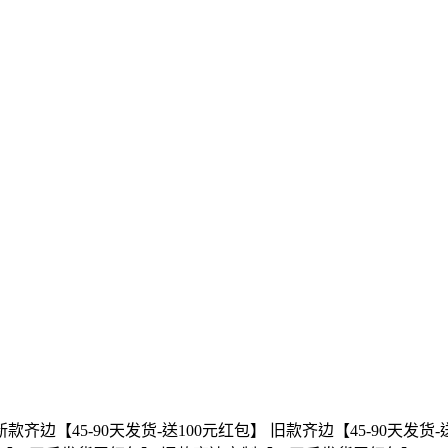
齐边【45-90天发货-送100元红包】 旧款齐边【45-90天发货-