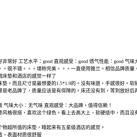
工艺水平：good 直观感受：good 透气性能：good 气味大
。。很不错。。。堪称完美。。。一直使用雅兰。相信品牌质量
绒床垫和酒店的感觉一样了
。而且尺寸是最想要的1.5*1.9的。没有味道，手感很好。软
是老品牌了，质量应该是有保障的。床还没有到，等到放好后再来
 气味大小：无气味 直观感受：大品牌，值得信赖！
修风格很搭，喜欢这个绿色。看上去高大上，软硬适中，而且没
个物超所值的床垫，睡起来有五星级酒店的感觉。
适，表面材质很舒服