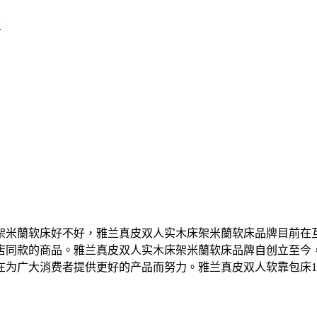
店
架米蘭软床好不好，雅兰真皮双人实木床架米蘭软床品牌目前在
店同款的商品。雅兰真皮双人实木床架米蘭软床品牌自创立至今
广大消费者提供更好的产品而努力。雅兰真皮双人软靠包床1.5m