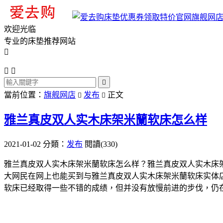
旗舰网
欢迎光临
专业的床垫推荐网站




當前位置：
旗舰网店
发布
正文


雅兰真皮双人实木床架米蘭软床怎么样
2021-01-02
分類：
发布
閱讀(330)
雅兰真皮双人实木床架米蘭软床怎么样？雅兰真皮双人实木床
大网民在网上也能买到与雅兰真皮双人实木床架米蘭软床实体
软床已经取得一些不错的成绩，但并没有放慢前进的步伐，仍在为