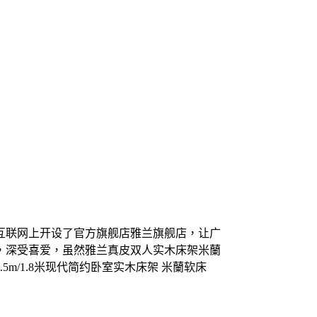
互联网上开设了官方旗舰店雅兰旗舰店，让广
，深受喜爱，虽然雅兰真皮双人实木床架米蘭
/1.8米现代简约卧室实木床架 米蘭软床