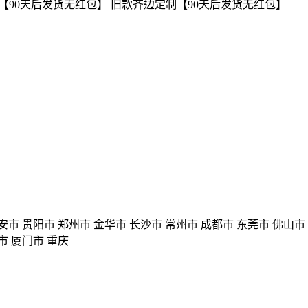
制【90天后发货无红包】 旧款齐边定制【90天后发货无红包】
西安市 贵阳市 郑州市 金华市 长沙市 常州市 成都市 东莞市 佛山市
市 厦门市 重庆