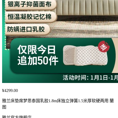
¥4299.00
雅兰床垫席梦思泰国乳胶1.8m床独立弹簧1.5米厚软硬两用 蘭
图
雅兰官方旗舰店