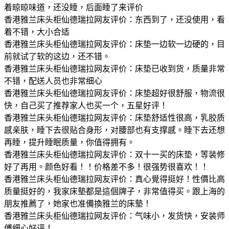
着晾晾味道，还没睡，后面睡了来评价
香港雅兰床头柜仙德瑞拉网友评价：东西到了，还没使用，看
着不错，大小合适
香港雅兰床头柜仙德瑞拉网友评价：床垫一边软一边硬的，目
前就试了软的这边，还不错。
香港雅兰床头柜仙德瑞拉网友评价：床垫已收到货，质量非常
不错，配送人员也非常细心
香港雅兰床头柜仙德瑞拉网友评价：床垫超好很舒服，物流很
快，自己买了推荐家人也买一个，五星好评！
香港雅兰床头柜仙德瑞拉网友评价：床垫舒适性很高，乳胶质
感亲肤，睡下去很贴合身形，对腰部也有支撑感。睡下去还想
再睡，提升睡眠质量，你值得拥有。
香港雅兰床头柜仙德瑞拉网友评价：双十一买的床垫，等装修
好了再用。颜色好看！！价格差不多！很强势很喜欢！！
香港雅兰床头柜仙德瑞拉网友评价：真心覺得挺好！性價比高
质量挺好的，我家床墊都是這個牌子，非常值得买。跟上海的
朋友推薦了，她家也准備換雅兰的床墊！
香港雅兰床头柜仙德瑞拉网友评价：气味小，发货快，安装师
傅细心好评！