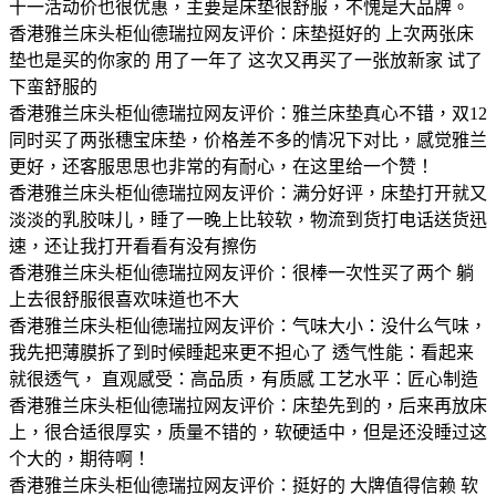
十一活动价也很优惠，主要是床垫很舒服，不愧是大品牌。
香港雅兰床头柜仙德瑞拉网友评价：床垫挺好的 上次两张床
垫也是买的你家的 用了一年了 这次又再买了一张放新家 试了
下蛮舒服的
香港雅兰床头柜仙德瑞拉网友评价：雅兰床垫真心不错，双12
同时买了两张穗宝床垫，价格差不多的情况下对比，感觉雅兰
更好，还客服思思也非常的有耐心，在这里给一个赞！
香港雅兰床头柜仙德瑞拉网友评价：满分好评，床垫打开就又
淡淡的乳胶味儿，睡了一晚上比较软，物流到货打电话送货迅
速，还让我打开看看有没有擦伤
香港雅兰床头柜仙德瑞拉网友评价：很棒一次性买了两个 躺
上去很舒服很喜欢味道也不大
香港雅兰床头柜仙德瑞拉网友评价：气味大小：没什么气味，
我先把薄膜拆了到时候睡起来更不担心了 透气性能：看起来
就很透气， 直观感受：高品质，有质感 工艺水平：匠心制造
香港雅兰床头柜仙德瑞拉网友评价：床垫先到的，后来再放床
上，很合适很厚实，质量不错的，软硬适中，但是还没睡过这
个大的，期待啊！
香港雅兰床头柜仙德瑞拉网友评价：挺好的 大牌值得信赖 软