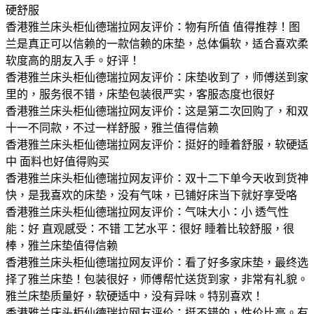
硬舒服
香港雅兰床头柜仙德瑞拉网友评价：物有所值 值得推荐！图
兰是真正可以信赖的一款信赖的床垫，总体偏软，适合喜欢柔
软度高的朋友入手。好评！
香港雅兰床头柜仙德瑞拉网友评价：床垫收到了，师傅送到家
里的，服务很不错，床垫包装很严实，客服态度也很好
香港雅兰床头柜仙德瑞拉网友评价：这是第二次回购了，和双
十一不同款，不过一样舒服，雅兰值得信赖
香港雅兰床头柜仙德瑞拉网友评价：挺好的睡着舒服，软硬适
中 面料也好值得购买
香港雅兰床头柜仙德瑞拉网友评价：双十二下单今天收到货神
快，是我喜欢的床垫，没有气味，已铺好床当下就好享受咯
香港雅兰床头柜仙德瑞拉网友评价：气味大小：小 透气性
能：好 直观感受：不错 工艺水平：很好 睡着比较舒服，很
棒，雅兰床垫值得信赖
香港雅兰床头柜仙德瑞拉网友评价：看了好多家床垫，最终选
择了雅兰床垫！包装很好，师傅帮忙送货到家，非常有礼貌。
雅兰床垫质量好，软硬适中，没有异味。特别喜欢！
香港雅兰床头柜仙德瑞拉网友评价：挺不错的，性价比高。有