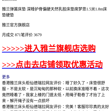
雅兰弹簧床垫 深睡护脊偏硬天然乳胶床垫席梦思1.5米1.8m床
垫硬垫
雅兰官方旗舰店
月成交 871笔评价 3679
>>>>>进入雅兰旗舰店选购
>>>点击去店铺领取优惠活动
更多
香港雅兰床头柜仙德瑞拉网友评价：睡了好久了，床垫很舒
服，不是太软，是沉甸甸的那种软，以前换床准睡不着，这次
竟然睡着了，我家上楼的门道太低，用绳子勒卷了才抬了上
来，解开绳子没有一点损坏
香港雅兰床头柜仙德瑞拉网友评价：完美！客服珍珍真的太好