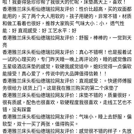
啦！我要得急珍珍帮了我很大的忙呢，床垫高大上，喜欢！
香港雅兰床头柜仙德瑞拉网友评价：性价比超高，买的双面都
能用的，买了两个大人用软的，孩子用硬的，非常不错，材质
和做工看着也很好，推荐大家购买 气味大小：小， 透气性
能：好 直观感受：好 工艺水平：好
香港雅兰床头柜仙德瑞拉网友评价：舒服，棒棒的，一觉到天
亮
香港雅兰床头柜仙德瑞拉网友评价：真心不错啊！也是报着试
一试的心理买的，专门昨天睡一晚上再评论的，睡的感觉像四
五星级酒店床垫的感觉，软硬我感觉适中，媳妇觉得一点偏软
能接受！真心爱了，传说中的大品牌值得信赖！！
香港雅兰床头柜仙德瑞拉网友评价：直观感受：。快递师傅服
务很给力 送货上门。这是我在雅兰购买的第二个床垫了
香港雅兰床头柜仙德瑞拉网友评价：床垫不错的，质量很好，
很有质感，配色也很喜欢，软硬程度我很喜欢，走线工艺也不
错，没有踩雷
香港雅兰床头柜仙德瑞拉网友评价：气味小，睡上去舒服，偏
软型，双十一买了两张，值得购买。
香港雅兰床头柜仙德瑞拉网友评价：感觉很不错的样子，先放