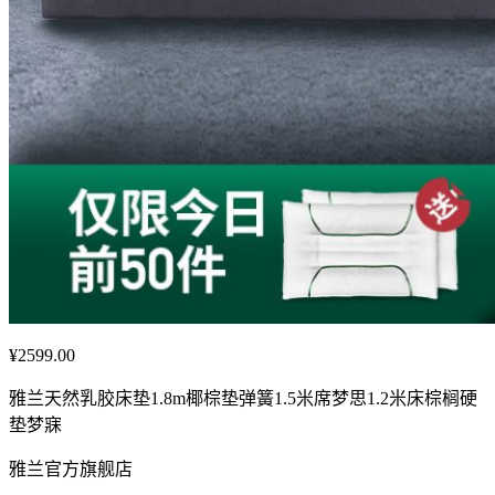
¥2599.00
雅兰天然乳胶床垫1.8m椰棕垫弹簧1.5米席梦思1.2米床棕榈硬
垫梦寐
雅兰官方旗舰店