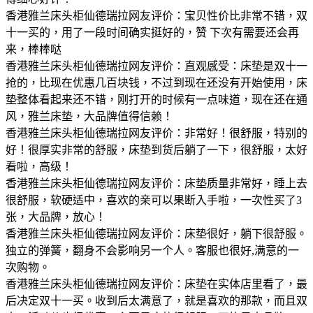
香港雅兰床头柜仙德瑞拉网友评价：宝贝性价比非常不错，双
十一买的，用了一段时间确实挺好的，赞 下次有需要还会再
来，棒棒哒
香港雅兰床头柜仙德瑞拉网友评价：直观感受：床垫是双十一
抢的，比现在优惠几百块钱，不过到现在还没有开始使用，床
垫整体看起来还不错，刚打开的时候有一点味道，现在还在通
风，雅兰床垫，大品牌值得信赖！
香港雅兰床头柜仙德瑞拉网友评价：非常好！很舒服，特别的
好！很厚实非常的舒服，床垫到货后躺了一下，很舒服，太好
看啦，高级！
香港雅兰床头柜仙德瑞拉网友评价：床垫质量非常好，睡上去
很舒服，软硬适中，喜欢的亲可以果断入手啦，一次性买了3
张，大品牌，放心！
香港雅兰床头柜仙德瑞拉网友评价：床垫很好，躺下很舒服。
独立的弹簧，翻身不会影响另一个人。客服也很好,满意的一
次购物。
香港雅兰床头柜仙德瑞拉网友评价：床垫在实体店里看了，最
后决定双十一买。收到后太满意了，就是喜欢的那款，而且双