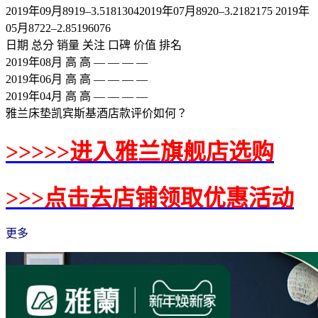
2019年09月8919–3.51813042019年07月8920–3.2182175 2019年
05月8722–2.85196076
日期 总分 销量 关注 口碑 价值 排名
2019年08月 高 高 — — — —
2019年06月 高 高 — — — —
2019年04月 高 高 — — — —
雅兰床垫凯宾斯基酒店款评价如何？
>>>>>进入雅兰旗舰店选购
>>>点击去店铺领取优惠活动
更多