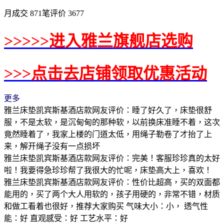
月成交 871笔评价 3677
>>>>>进入雅兰旗舰店选购
>>>点击去店铺领取优惠活动
更多
雅兰床垫凯宾斯基酒店款网友评价：睡了好久了，床垫很舒
服，不是太软，是沉甸甸的那种软，以前换床准睡不着，这次
竟然睡着了，我家上楼的门道太低，用绳子勒卷了才抬了上
来，解开绳子没有一点损坏
雅兰床垫凯宾斯基酒店款网友评价：完美！客服珍珍真的太好
啦！我要得急珍珍帮了我很大的忙呢，床垫高大上，喜欢！
雅兰床垫凯宾斯基酒店款网友评价：性价比超高，买的双面都
能用的，买了两个大人用软的，孩子用硬的，非常不错，材质
和做工看着也很好，推荐大家购买 气味大小：小， 透气性
能：好 直观感受：好 工艺水平：好