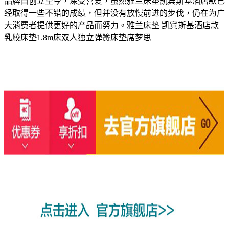
品牌自创立至今，深受喜爱，虽然雅兰床垫凯宾斯基酒店款已
经取得一些不错的成绩，但并没有放慢前进的步伐，仍在为广
大消费者提供更好的产品而努力。雅兰床垫 凯宾斯基酒店款
乳胶床垫1.8m床双人独立弹簧床垫席梦思