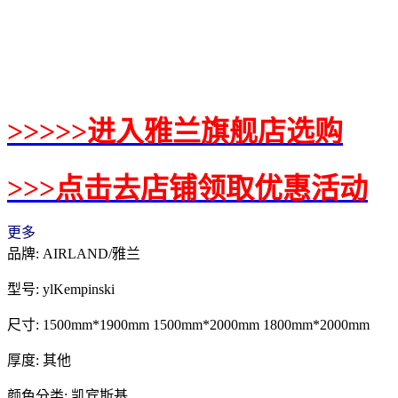
>>>>>进入雅兰旗舰店选购
>>>点击去店铺领取优惠活动
更多
品牌: AIRLAND/雅兰
型号: ylKempinski
尺寸: 1500mm*1900mm 1500mm*2000mm 1800mm*2000mm
厚度: 其他
颜色分类: 凯宾斯基