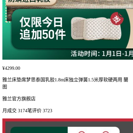
¥4299.00
雅兰床垫席梦思泰国乳胶1.8m床独立弹簧1.5米厚软硬两用 蘭
图
雅兰官方旗舰店
月成交 3174笔评价 3723