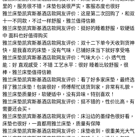
里的，服务很不错，床垫包装很严实，客服态度也很好
雅兰床垫凯宾斯基酒店款网友评价：这是第二次回购了，和双
十一不同款，不过一样舒服，雅兰值得信赖
雅兰床垫凯宾斯基酒店款网友评价：挺好的睡着舒服，软硬适
中 面料也好值得购买
雅兰床垫凯宾斯基酒店款网友评价：双十二下单今天收到货神
快，是我喜欢的床垫，没有气味，已铺好床当下就好享受咯
雅兰床垫凯宾斯基酒店款网友评价：气味大小：小 透气性
能：好 直观感受：不错 工艺水平：很好 睡着比较舒服，很
棒，雅兰床垫值得信赖
雅兰床垫凯宾斯基酒店款网友评价：看了好多家床垫，最终选
择了雅兰床垫！包装很好，师傅帮忙送货到家，非常有礼貌。
雅兰床垫质量好，软硬适中，没有异味。特别喜欢！
雅兰床垫凯宾斯基酒店款网友评价：挺不错的，性价比高。有
需要还会买。
雅兰床垫凯宾斯基酒店款网友评价：床沿边的墨绿色很好看，
床垫也很好，一直都用雅兰床垫，质量有保障
雅兰床垫凯宾斯基酒店款网友评价：床垫收到，很重美光大气