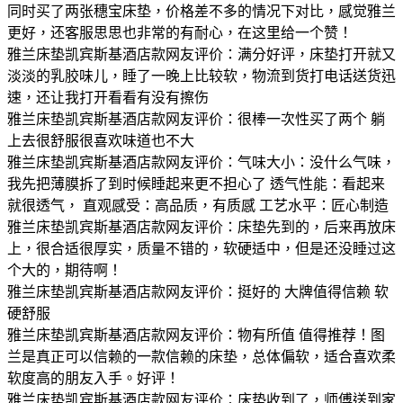
同时买了两张穗宝床垫，价格差不多的情况下对比，感觉雅兰
更好，还客服思思也非常的有耐心，在这里给一个赞！
雅兰床垫凯宾斯基酒店款网友评价：满分好评，床垫打开就又
淡淡的乳胶味儿，睡了一晚上比较软，物流到货打电话送货迅
速，还让我打开看看有没有擦伤
雅兰床垫凯宾斯基酒店款网友评价：很棒一次性买了两个 躺
上去很舒服很喜欢味道也不大
雅兰床垫凯宾斯基酒店款网友评价：气味大小：没什么气味，
我先把薄膜拆了到时候睡起来更不担心了 透气性能：看起来
就很透气， 直观感受：高品质，有质感 工艺水平：匠心制造
雅兰床垫凯宾斯基酒店款网友评价：床垫先到的，后来再放床
上，很合适很厚实，质量不错的，软硬适中，但是还没睡过这
个大的，期待啊！
雅兰床垫凯宾斯基酒店款网友评价：挺好的 大牌值得信赖 软
硬舒服
雅兰床垫凯宾斯基酒店款网友评价：物有所值 值得推荐！图
兰是真正可以信赖的一款信赖的床垫，总体偏软，适合喜欢柔
软度高的朋友入手。好评！
雅兰床垫凯宾斯基酒店款网友评价：床垫收到了，师傅送到家