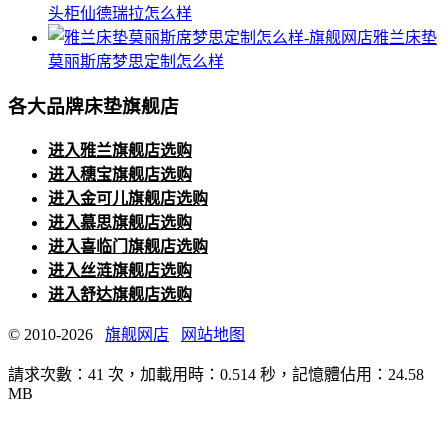
头柜仙德瑞拉怎么样
雅兰床垫
莫丽斯席梦思定制怎么样
各大品牌床垫旗舰店
进入雅兰旗舰店选购
进入穗宝旗舰店选购
进入金可儿旗舰店选购
进入慕思旗舰店选购
进入喜临门旗舰店选购
进入丝涟旗舰店选购
进入舒达旗舰店选购
© 2010-2026
旗舰网店
网站地图
請求次數：41 次，加載用時：0.514 秒，記憶體佔用：24.58
MB