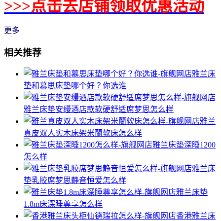
>>>点击去店铺领取优惠活动
更多
相关推荐
雅兰床
垫和慕思床垫哪个好？你选谁
雅兰床垫安缦酒店款软硬舒适席梦思怎么样
雅兰
真皮双人实木床架米蘭软床怎么样
雅兰床垫深睡1200
怎么样
雅兰床
垫乳胶席梦思静音恒爱怎么样
雅兰床垫
1.8m床深睡尊享怎么样
香港雅兰床