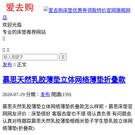
旗舰网
店
欢迎光临
专业的床垫推荐网站




发布
正文

慕思天然乳胶薄垫立体网络薄垫折叠款
2020-07-19
分類：
发布
閱讀(159)
慕思天然乳胶薄垫立体网络薄垫折叠款怎么样呢，慕思床垫官
网网友评价：床垫很好 客服态度也不错 很认真负责 有问题会
认真对待跟踪慕思天然乳胶薄垫榻榻米垫子学生垫乳胶立体网
络薄垫(折叠款)