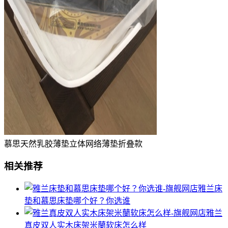
慕思天然乳胶薄垫立体网络薄垫折叠款
相关推荐
雅兰床
垫和慕思床垫哪个好？你选谁
雅兰
真皮双人实木床架米蘭软床怎么样