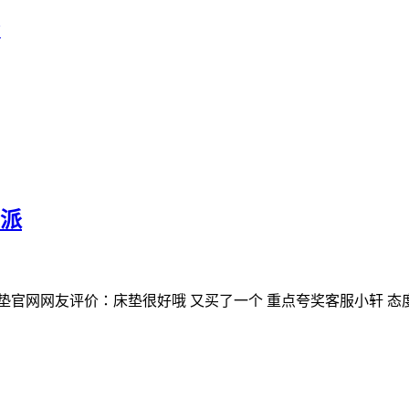
店
棕派
床垫官网网友评价：床垫很好哦 又买了一个 重点夸奖客服小轩 态