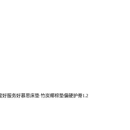
度好服务好慕思床垫 竹炭椰棕垫偏硬护脊1.2