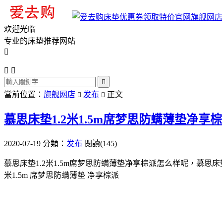
旗舰网
欢迎光临
专业的床垫推荐网站




當前位置：
旗舰网店
发布
正文


慕思床垫1.2米1.5m席梦思防螨薄垫净享
2020-07-19
分類：
发布
閱讀(145)
慕思床垫1.2米1.5m席梦思防螨薄垫净享棕派怎么样呢，慕思
米1.5m 席梦思防螨薄垫 净享棕派