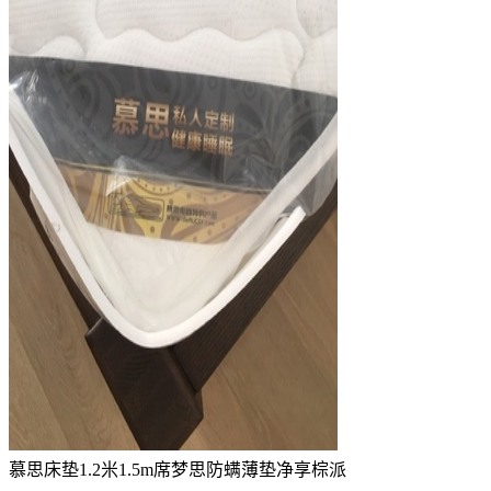
慕思床垫1.2米1.5m席梦思防螨薄垫净享棕派