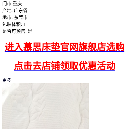
门市 重庆
产地: 广东省
地市: 东莞市
包装体积: 1
是否可预售: 是
进入慕思床垫官网旗舰店选购
点击去店铺领取优惠活动
更多