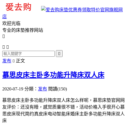
旗舰网
店
欢迎光临
专业的床垫推荐网站




发布
正文

慕思皮床主卧多功能升降床双人床
2020-07-19
分類：
发布
閱讀(150)
慕思皮床主卧多功能升降床双人床怎么样呢，慕思床垫官网网
友评价：还没有睡，感觉质量很不错，活动价格入手很开心慕
思皮床现代简约真皮床电动智能床婚床主卧多功能升降床双人
床