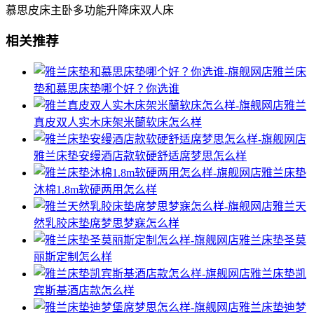
慕思皮床主卧多功能升降床双人床
相关推荐
雅兰床
垫和慕思床垫哪个好？你选谁
雅兰
真皮双人实木床架米蘭软床怎么样
雅兰床垫安缦酒店款软硬舒适席梦思怎么样
雅兰床垫
沐棉1.8m软硬两用怎么样
雅兰天
然乳胶床垫席梦思梦寐怎么样
雅兰床垫圣莫
丽斯定制怎么样
雅兰床垫凯
宾斯基酒店款怎么样
雅兰床垫迪梦