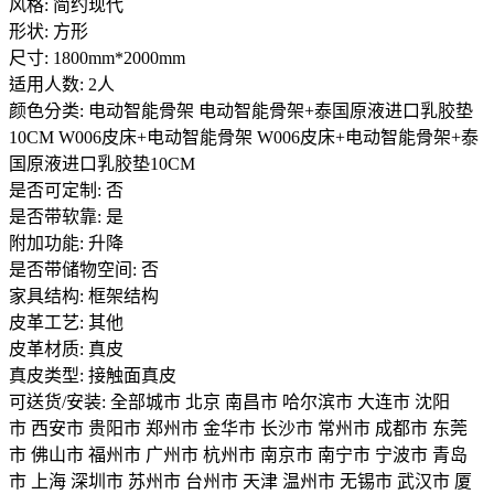
风格: 简约现代
形状: 方形
尺寸: 1800mm*2000mm
适用人数: 2人
颜色分类: 电动智能骨架 电动智能骨架+泰国原液进口乳胶垫
10CM W006皮床+电动智能骨架 W006皮床+电动智能骨架+泰
国原液进口乳胶垫10CM
是否可定制: 否
是否带软靠: 是
附加功能: 升降
是否带储物空间: 否
家具结构: 框架结构
皮革工艺: 其他
皮革材质: 真皮
真皮类型: 接触面真皮
可送货/安装: 全部城市 北京 南昌市 哈尔滨市 大连市 沈阳
市 西安市 贵阳市 郑州市 金华市 长沙市 常州市 成都市 东莞
市 佛山市 福州市 广州市 杭州市 南京市 南宁市 宁波市 青岛
市 上海 深圳市 苏州市 台州市 天津 温州市 无锡市 武汉市 厦