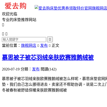
旗舰网
欢迎光临
专业的床垫推荐网站




當前位置：
旗舰网店
发布
正文


慕思被子被芯羽绒亲肤欧赛雅鹅绒被
2020-07-19
分類：
发布
閱讀(142)
慕思被子被芯羽绒亲肤欧赛雅鹅绒被怎么样呢，慕思床垫官网
垫，我们自己怎么挪得进去，卖家还不帮助协调，说是二次上门
冬被春秋被舒适保暖亲肤欧赛雅鹅绒被