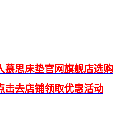
入慕思床垫官网旗舰店选购
点击去店铺领取优惠活动