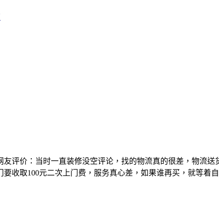
店
网友评价：当时一直装修没空评论，找的物流真的很差，物流送
要收取100元二次上门费，服务真心差，如果谁再买，就等着自