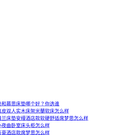
垫和慕思床垫哪个好？你选谁
真皮双人实木床架米蘭软床怎么样
雅兰床垫安缦酒店款软硬舒适席梦思怎么样
小夜曲卧室床头柜怎么样
万豪酒店款席梦思怎么样