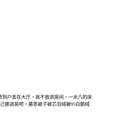
货到户丢在大厅，就不放进房间，一米八的床
己挪进房吧。慕思被子被芯羽绒被95白鹅绒