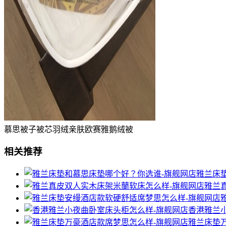
慕思被子被芯羽绒亲肤欧赛雅鹅绒被
相关推荐
雅兰床
雅兰
香港雅兰
雅兰床垫