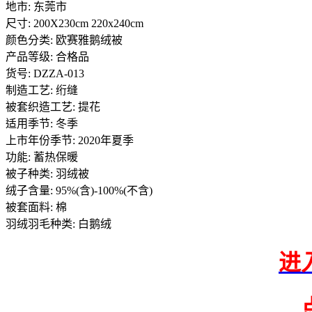
地市: 东莞市
尺寸: 200X230cm 220x240cm
颜色分类: 欧赛雅鹅绒被
产品等级: 合格品
货号: DZZA-013
制造工艺: 绗缝
被套织造工艺: 提花
适用季节: 冬季
上市年份季节: 2020年夏季
功能: 蓄热保暖
被子种类: 羽绒被
绒子含量: 95%(含)-100%(不含)
被套面料: 棉
羽绒羽毛种类: 白鹅绒
进