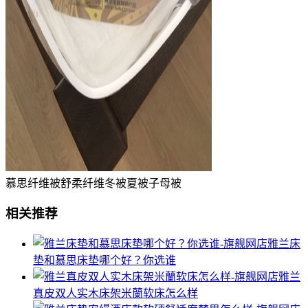
慕思纤维被舒柔纤维冬被夏被子母被
相关推荐
雅兰床
垫和慕思床垫哪个好？你选谁
雅兰
真皮双人实木床架米蘭软床怎么样