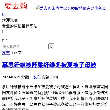
旗舰网
店
欢迎光临
专业的床垫推荐网站




发布
正文

慕思纤维被舒柔纤维冬被夏被子母被
2020-07-19
分類：
发布
閱讀(148)
慕思纤维被舒柔纤维冬被夏被子母被怎么样呢，慕思床垫官网
网友评价：床垫真的特别好，睡起来也很舒服，快递小哥送货
前联系我儿子，同意拆开包装送上楼，我不知情评价了略微粗
暴，不好意思。慕思春秋被子被芯冬被二合一纤维被舒柔纤维