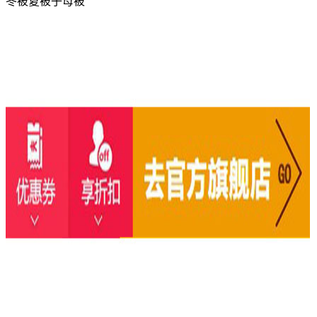
冬被夏被子母被