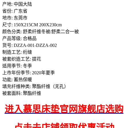
产地: 中国大陆
省份: 广东省
地市: 东莞市
尺寸: 150X215CM 200X230cm
颜色分类: 舒柔纤维冬被/舒柔二合一被
产品等级: 合格品
货号: DZZA-001-DZZA-002
制造工艺: 绗缝
被套织造工艺: 提花
适用季节: 冬季
上市年份季节: 2020年夏季
功能: 蓄热保暖
填充纤维种类: 聚酯纤维（无孔）
被套面料: 聚酯纤维
进入慕思床垫官网旗舰店选购
点击去店铺领取优惠活动