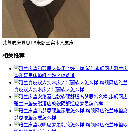
艾慕皮床慕思1.5米卧室实木真皮床
相关推荐
雅兰床
垫和慕思床垫哪个好？你选谁
雅兰
真皮双人实木床架米蘭软床怎么样
雅兰床垫安缦酒店款软硬舒适席梦思怎么样
雅兰床垫席
梦思硬垫深爱怎么样
雅兰床垫驭