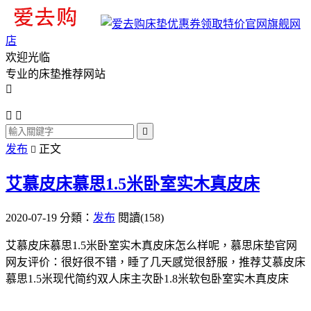
旗舰网
店
欢迎光临
专业的床垫推荐网站




发布
正文

艾慕皮床慕思1.5米卧室实木真皮床
2020-07-19
分類：
发布
閱讀(158)
艾慕皮床慕思1.5米卧室实木真皮床怎么样呢，慕思床垫官网
网友评价：很好很不错，睡了几天感觉很舒服，推荐艾慕皮床
慕思1.5米现代简约双人床主次卧1.8米软包卧室实木真皮床