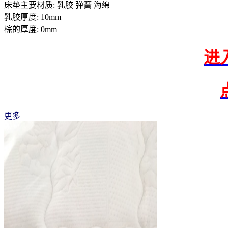
床垫主要材质: 乳胶 弹簧 海绵
乳胶厚度: 10mm
棕的厚度: 0mm
进
更多