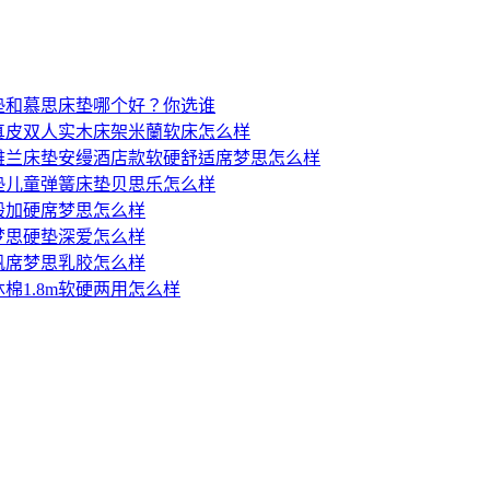
垫和慕思床垫哪个好？你选谁
真皮双人实木床架米蘭软床怎么样
雅兰床垫安缦酒店款软硬舒适席梦思怎么样
垫儿童弹簧床垫贝思乐怎么样
殿加硬席梦思怎么样
梦思硬垫深爱怎么样
帆席梦思乳胶怎么样
棉1.8m软硬两用怎么样