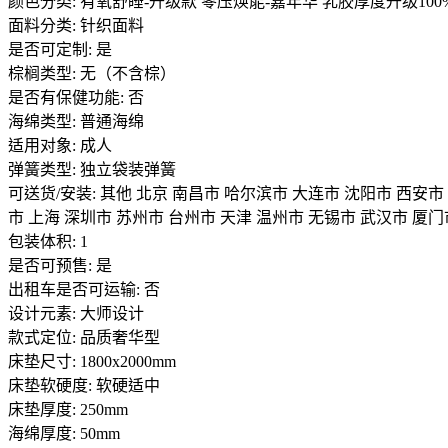
颜色分类: 有氧舒睡-升级款 零压焕能-嘉年华 乳胶厚度升级100
面料分类: 针织面料
是否可定制: 是
棕榈类型: 无（不含棕）
是否有保健功能: 否
海绵类型: 普通海绵
适用对象: 成人
弹簧类型: 独立袋装弹簧
可送货/安装: 其他 北京 南昌市 哈尔滨市 大连市 沈阳市 西安市
市 上海 深圳市 苏州市 台州市 天津 温州市 无锡市 武汉市 厦门
包装体积: 1
是否可预售: 是
出租车是否可运输: 否
设计元素: 大师设计
款式定位: 品质奢华型
床垫尺寸: 1800x2000mm
床垫软硬度: 软硬适中
床垫厚度: 250mm
海绵厚度: 50mm