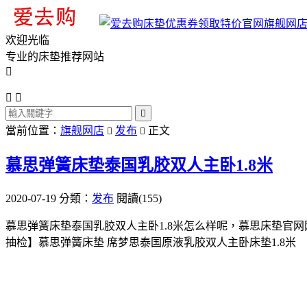
旗舰网
欢迎光临
专业的床垫推荐网站




當前位置：
旗舰网店
发布
正文


慕思弹簧床垫泰国乳胶双人主卧1.8米
2020-07-19
分類：
发布
閱讀(155)
慕思弹簧床垫泰国乳胶双人主卧1.8米怎么样呢，慕思床垫官
抽检】慕思弹簧床垫 席梦思泰国原液乳胶双人主卧床垫1.8米