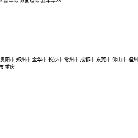
%-豪华款 双面睡款-嘉年华2S
 贵阳市 郑州市 金华市 长沙市 常州市 成都市 东莞市 佛山市 福
市 重庆