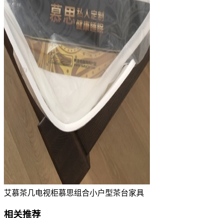
艾慕茶几电视柜慕思组合小户型茶台家具
相关推荐