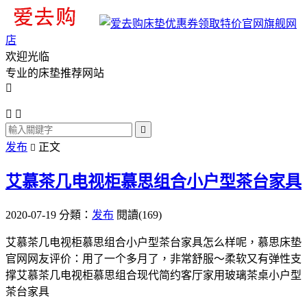
旗舰网
店
欢迎光临
专业的床垫推荐网站




发布
正文

艾慕茶几电视柜慕思组合小户型茶台家具
2020-07-19
分類：
发布
閱讀(169)
艾慕茶几电视柜慕思组合小户型茶台家具怎么样呢，慕思床垫
官网网友评价：用了一个多月了，非常舒服～柔软又有弹性支
撑艾慕茶几电视柜慕思组合现代简约客厅家用玻璃茶桌小户型
茶台家具