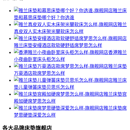
雅兰床
垫和慕思床垫哪个好？你选谁
雅兰
真皮双人实木床架米蘭软床怎么样
雅兰床垫安缦酒店款软硬舒适席梦思怎么样
香港雅兰
小夜曲卧室床头柜怎么样
雅兰床垫
万豪酒店款席梦思怎么样
雅兰床
垫儿童弹簧床垫贝思乐怎么样
雅兰床垫宫
殿加硬席梦思怎么样
雅兰床垫席
梦思硬垫深爱怎么样
各大品牌床垫旗舰店