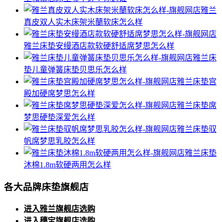
雅兰
真皮双人实木床架米蘭软床怎么样
雅兰床垫安缦酒店款软硬舒适席梦思怎么样
雅兰床
垫儿童弹簧床垫贝思乐怎么样
雅兰床垫宫
殿加硬席梦思怎么样
雅兰床垫席
梦思硬垫深爱怎么样
雅兰床垫驭
帆席梦思乳胶怎么样
雅兰床垫
沐棉1.8m软硬两用怎么样
各大品牌床垫旗舰店
进入雅兰旗舰店选购
进入穗宝旗舰店选购