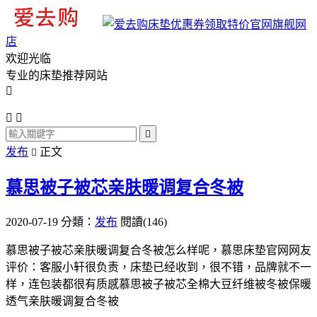
旗舰网
店
欢迎光临
专业的床垫推荐网站




发布
正文

慕思被子被芯亲肤暖调复合冬被
2020-07-19
分類：
发布
閱讀(146)
慕思被子被芯亲肤暖调复合冬被怎么样呢，慕思床垫官网网友
评价：客服小轩很负责，床垫已经收到，很不错，品牌就不一
样，连包装都很有质感慕思被子被芯全棉大豆纤维被冬被保暖
透气亲肤暖调复合冬被