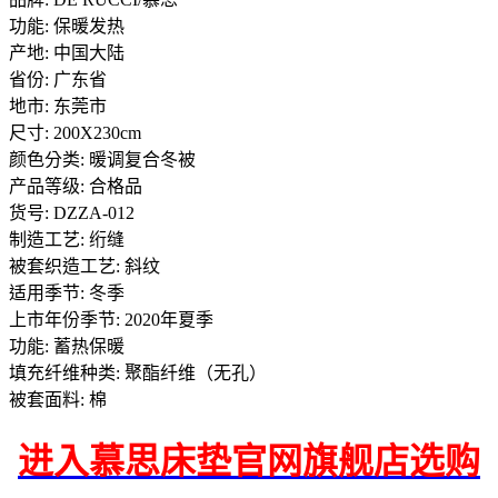
功能: 保暖发热
产地: 中国大陆
省份: 广东省
地市: 东莞市
尺寸: 200X230cm
颜色分类: 暖调复合冬被
产品等级: 合格品
货号: DZZA-012
制造工艺: 绗缝
被套织造工艺: 斜纹
适用季节: 冬季
上市年份季节: 2020年夏季
功能: 蓄热保暖
填充纤维种类: 聚酯纤维（无孔）
被套面料: 棉
进入慕思床垫官网旗舰店选购