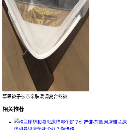
慕思被子被芯亲肤暖调复合冬被
相关推荐
雅兰床
垫和慕思床垫哪个好？你选谁