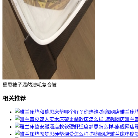
慕思被子温然澳毛复合被
相关推荐
雅兰床
雅兰
雅兰床垫席