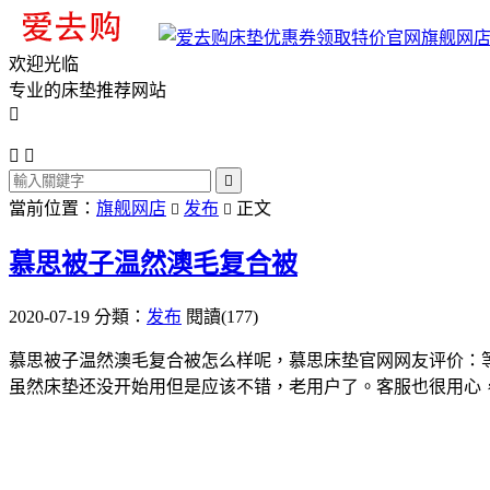
旗舰网
欢迎光临
专业的床垫推荐网站




當前位置：
旗舰网店
发布
正文


慕思被子温然澳毛复合被
2020-07-19
分類：
发布
閱讀(177)
慕思被子温然澳毛复合被怎么样呢，慕思床垫官网网友评价：
虽然床垫还没开始用但是应该不错，老用户了。客服也很用心