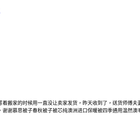
店
等着搬家的时候用一直没让卖家发货，昨天收到了，送货师傅夫
，谢谢慕思被子春秋被子被芯纯澳洲进口保暖被四季通用温然澳