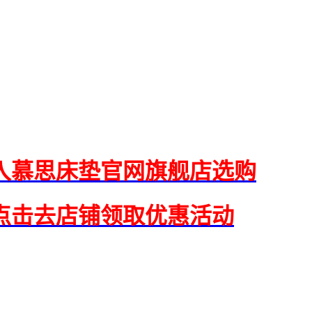
入慕思床垫官网旗舰店选购
点击去店铺领取优惠活动