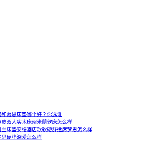
垫和慕思床垫哪个好？你选谁
真皮双人实木床架米蘭软床怎么样
雅兰床垫安缦酒店款软硬舒适席梦思怎么样
梦思硬垫深爱怎么样