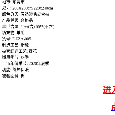
地市: 东莞市
尺寸: 200X230cm 220x240cm
颜色分类: 温然澳毛复合被
产品等级: 合格品
羊毛含量: 50%(含)-55%(不含)
填充物: 羊毛
货号: DZZA-005
制造工艺: 绗缝
被套织造工艺: 提花
适用季节: 冬季
上市年份季节: 2020年夏季
功能: 蓄热保暖
被套面料: 棉
进