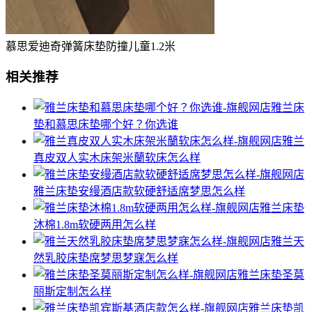
慕思爱迪奇弹簧床垫防撞儿童1.2米
相关推荐
雅兰床
垫和慕思床垫哪个好？你选谁
雅兰
真皮双人实木床架米蘭软床怎么样
雅兰床垫安缦酒店款软硬舒适席梦思怎么样
雅兰床垫
沐棉1.8m软硬两用怎么样
雅兰天
然乳胶床垫席梦思梦寐怎么样
雅兰床垫圣莫
丽斯定制怎么样
雅兰床垫凯