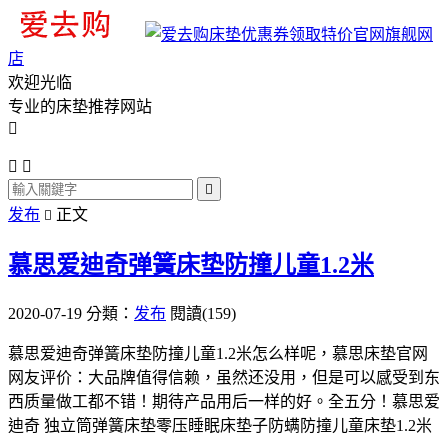
旗舰网
店
欢迎光临
专业的床垫推荐网站




发布
正文

慕思爱迪奇弹簧床垫防撞儿童1.2米
2020-07-19
分類：
发布
閱讀(159)
慕思爱迪奇弹簧床垫防撞儿童1.2米怎么样呢，慕思床垫官网
网友评价：大品牌值得信赖，虽然还没用，但是可以感受到东
西质量做工都不错！期待产品用后一样的好。全五分！慕思爱
迪奇 独立筒弹簧床垫零压睡眠床垫子防螨防撞儿童床垫1.2米