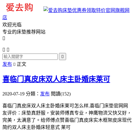
旗舰网
店
欢迎光临
专业的床垫推荐网站




发布
正文

喜临门真皮床双人床主卧婚床莱可
2020-07-19
分類：
发布
閱讀(152)
喜临门真皮床双人床主卧婚床莱可怎么样,喜临门床垫官网网
友评价：床垫真舒服，安装师傅真专业，神鹰物流又快又好，
完美，太满意了。给师傅点赞喜临门真皮床实木框架皮床现代
简约双人床主卧婚床轻意式 莱可