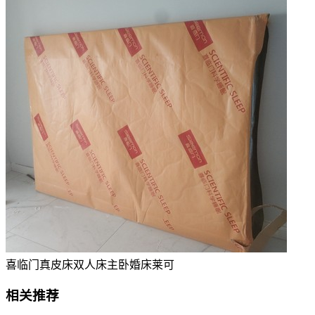
喜临门真皮床双人床主卧婚床莱可
相关推荐