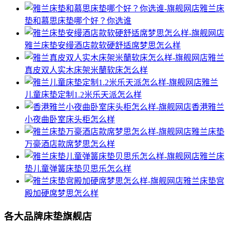
雅兰床
垫和慕思床垫哪个好？你选谁
雅兰床垫安缦酒店款软硬舒适席梦思怎么样
雅兰
真皮双人实木床架米蘭软床怎么样
雅兰
儿童床垫定制1.2米乐天派怎么样
香港雅兰
小夜曲卧室床头柜怎么样
雅兰床垫
万豪酒店款席梦思怎么样
雅兰床
垫儿童弹簧床垫贝思乐怎么样
雅兰床垫宫
殿加硬席梦思怎么样
各大品牌床垫旗舰店