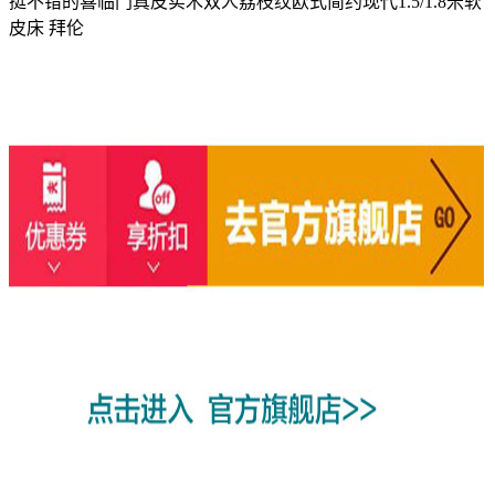
挺不错的喜临门真皮实木双人荔枝纹欧式简约现代1.5/1.8米软
皮床 拜伦