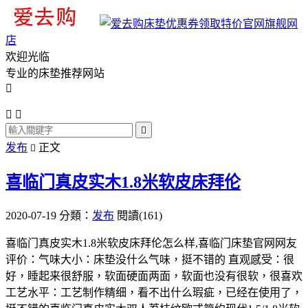
旗舰网
店
欢迎光临
专业的床垫推荐网站




发布
正文

喜临门真皮实木1.8米软皮床拜伦
2020-07-19
分類：
发布
閱讀(161)
喜临门真皮实木1.8米软皮床拜伦怎么样,喜临门床垫官网网友
评价：气味大小：床垫没什么气味，挺不错的 直观感受：很
好，睡起来很舒服，软面硬面两面，软面也没有很软，很喜欢
工艺水平：工艺制作精细，看不出什么瑕疵，已经在使用了，