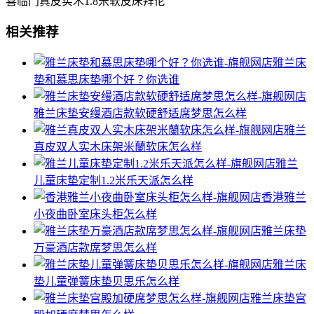
喜临门真皮实木1.8米软皮床拜伦
相关推荐
雅兰床
垫和慕思床垫哪个好？你选谁
雅兰床垫安缦酒店款软硬舒适席梦思怎么样
雅兰
真皮双人实木床架米蘭软床怎么样
雅兰
儿童床垫定制1.2米乐天派怎么样
香港雅兰
小夜曲卧室床头柜怎么样
雅兰床垫
万豪酒店款席梦思怎么样
雅兰床
垫儿童弹簧床垫贝思乐怎么样
雅兰床垫宫