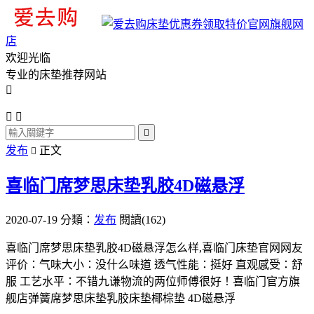
旗舰网
店
欢迎光临
专业的床垫推荐网站




发布
正文

喜临门席梦思床垫乳胶4D磁悬浮
2020-07-19
分類：
发布
閱讀(162)
喜临门席梦思床垫乳胶4D磁悬浮怎么样,喜临门床垫官网网友
评价：气味大小：没什么味道 透气性能：挺好 直观感受：舒
服 工艺水平：不错九谦物流的两位师傅很好！喜临门官方旗
舰店弹簧席梦思床垫乳胶床垫椰棕垫 4D磁悬浮