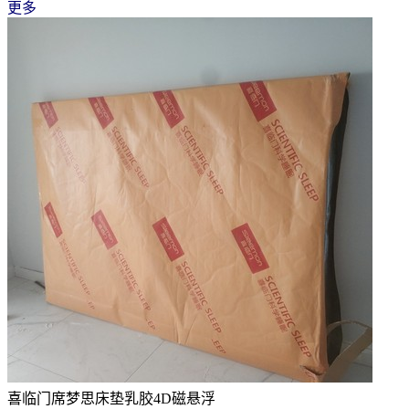
更多
喜临门席梦思床垫乳胶4D磁悬浮