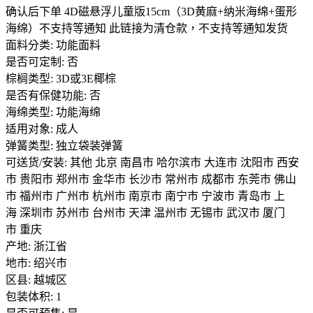
确认后下单 4D磁悬浮儿童版15cm（3D黄麻+纳米海绵+蛋形
海绵）不支持等通知 此链接为清仓款，不支持等通知发货
面料分类: 功能面料
是否可定制: 否
棕榈类型: 3D或3E椰棕
是否有保健功能: 否
海绵类型: 功能海绵
适用对象: 成人
弹簧类型: 独立袋装弹簧
可送货/安装: 其他 北京 南昌市 哈尔滨市 大连市 沈阳市 西安
市 贵阳市 郑州市 金华市 长沙市 常州市 成都市 东莞市 佛山
市 福州市 广州市 杭州市 南京市 南宁市 宁波市 青岛市 上
海 深圳市 苏州市 台州市 天津 温州市 无锡市 武汉市 厦门
市 重庆
产地: 浙江省
地市: 绍兴市
区县: 越城区
包装体积: 1