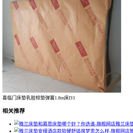
喜临门床垫乳胶棕垫弹簧1.8m床D3
相关推荐
雅兰床