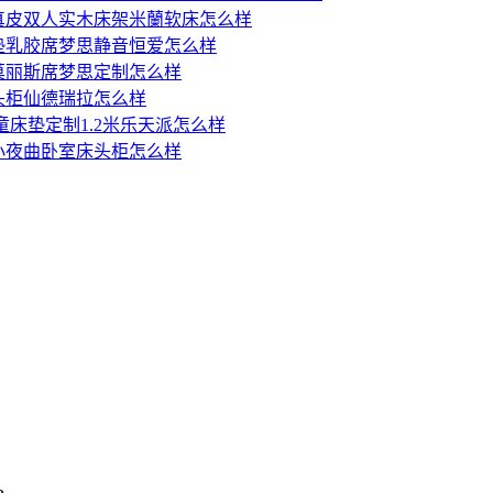
真皮双人实木床架米蘭软床怎么样
垫乳胶席梦思静音恒爱怎么样
莫丽斯席梦思定制怎么样
头柜仙德瑞拉怎么样
童床垫定制1.2米乐天派怎么样
小夜曲卧室床头柜怎么样