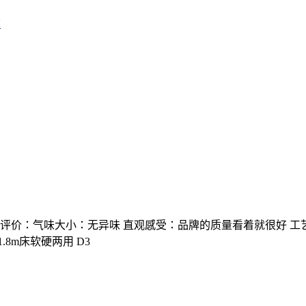
店
网友评价：气味大小：无异味 直观感受：品牌的质量看着就很好 
8m床软硬两用 D3