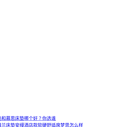
垫和慕思床垫哪个好？你选谁
雅兰床垫安缦酒店款软硬舒适席梦思怎么样