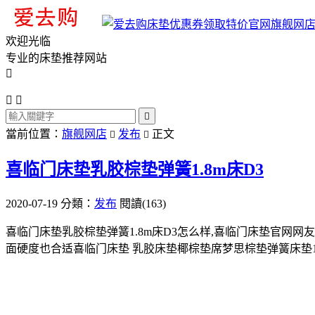
旗舰网
欢迎光临
专业的床垫推荐网站




當前位置：
旗舰网店
发布
正文


喜临门床垫乳胶棕垫弹簧1.8m床D3
2020-07-19
分類：
发布
閱讀(163)
喜临门床垫乳胶棕垫弹簧1.8m床D3怎么样,喜临门床垫官网
面硬度也合适喜临门床垫 乳胶床垫椰棕垫席梦思棕垫弹簧床垫1.