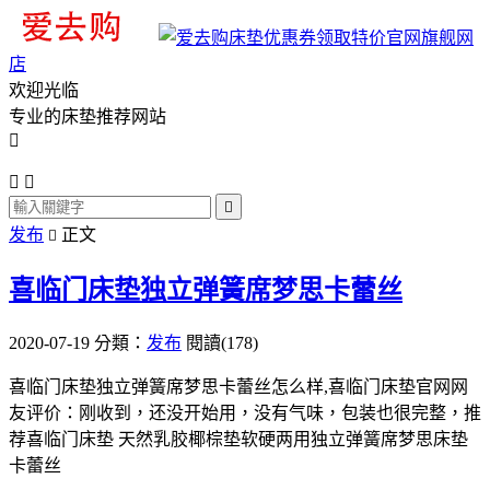
旗舰网
店
欢迎光临
专业的床垫推荐网站




发布
正文

喜临门床垫独立弹簧席梦思卡蕾丝
2020-07-19
分類：
发布
閱讀(178)
喜临门床垫独立弹簧席梦思卡蕾丝怎么样,喜临门床垫官网网
友评价：刚收到，还没开始用，没有气味，包装也很完整，推
荐喜临门床垫 天然乳胶椰棕垫软硬两用独立弹簧席梦思床垫
卡蕾丝