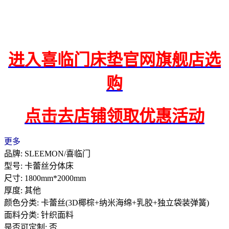
进入喜临门床垫官网旗舰店选
购
点击去店铺领取优惠活动
更多
品牌: SLEEMON/喜临门
型号: 卡蕾丝分体床
尺寸: 1800mm*2000mm
厚度: 其他
颜色分类: 卡蕾丝(3D椰棕+纳米海绵+乳胶+独立袋装弹簧)
面料分类: 针织面料
是否可定制: 否