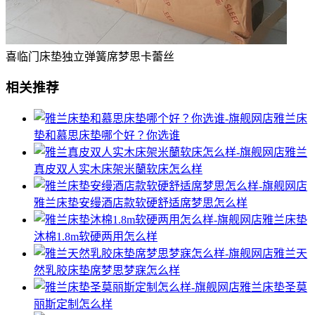
喜临门床垫独立弹簧席梦思卡蕾丝
相关推荐
雅兰床
垫和慕思床垫哪个好？你选谁
雅兰
真皮双人实木床架米蘭软床怎么样
雅兰床垫安缦酒店款软硬舒适席梦思怎么样
雅兰床垫
沐棉1.8m软硬两用怎么样
雅兰天
然乳胶床垫席梦思梦寐怎么样
雅兰床垫圣莫
丽斯定制怎么样