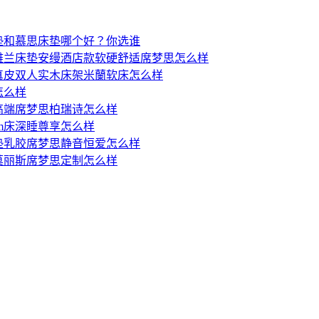
垫和慕思床垫哪个好？你选谁
雅兰床垫安缦酒店款软硬舒适席梦思怎么样
真皮双人实木床架米蘭软床怎么样
怎么样
高端席梦思柏瑞诗怎么样
8m床深睡尊享怎么样
垫乳胶席梦思静音恒爱怎么样
莫丽斯席梦思定制怎么样