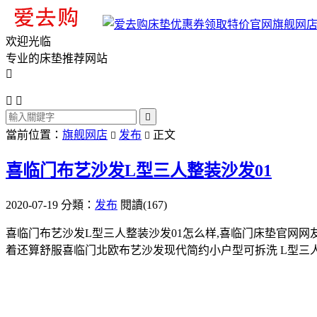
旗舰网
欢迎光临
专业的床垫推荐网站




當前位置：
旗舰网店
发布
正文


喜临门布艺沙发L型三人整装沙发01
2020-07-19
分類：
发布
閱讀(167)
喜临门布艺沙发L型三人整装沙发01怎么样,喜临门床垫官网
着还算舒服喜临门北欧布艺沙发现代简约小户型可拆洗 L型三人