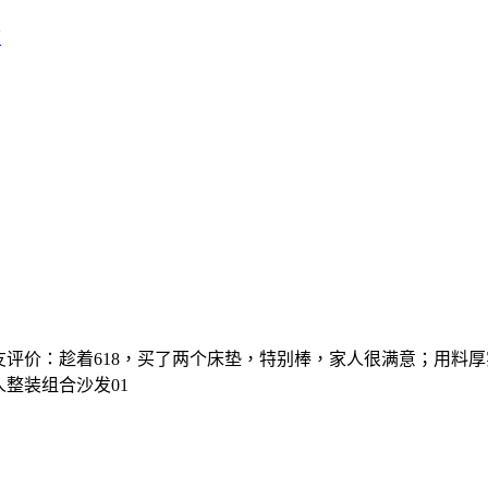
店
网友评价：趁着618，买了两个床垫，特别棒，家人很满意；用料
整装组合沙发01