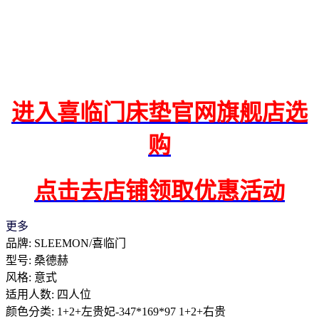
进入喜临门床垫官网旗舰店选
购
点击去店铺领取优惠活动
更多
品牌: SLEEMON/喜临门
型号: 桑德赫
风格: 意式
适用人数: 四人位
颜色分类: 1+2+左贵妃-347*169*97 1+2+右贵