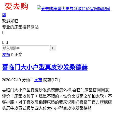
旗舰网
店
欢迎光临
专业的床垫推荐网站




发布
正文

喜临门大小户型真皮沙发桑德赫
2020-07-19
分類：
发布
閱讀(171)
喜临门大小户型真皮沙发桑德赫怎么样,喜临门床垫官网网友
评价：床垫收到了，还是不错的，性价比很高之前怕太软，不
够护腰，对于喜欢睡偏硬床垫的我来说刚好喜临门官方旗舰店
头层牛皮意式极简四人位大小户型真皮沙发桑德赫