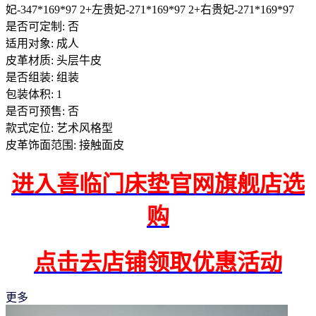
妃-347*169*97 2+左贵妃-271*169*97 2+右贵妃-271*169*97
是否可定制: 否
适用对象: 成人
皮革材质: 头层牛皮
是否组装: 组装
包装体积: 1
是否可预售: 否
款式定位: 艺术风格型
皮革饰面范围: 接触面皮
进入喜临门床垫官网旗舰店选
购
点击去店铺领取优惠活动
更多