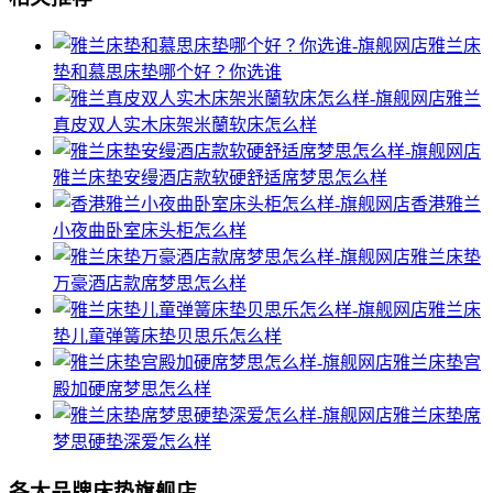
雅兰床
垫和慕思床垫哪个好？你选谁
雅兰
真皮双人实木床架米蘭软床怎么样
雅兰床垫安缦酒店款软硬舒适席梦思怎么样
香港雅兰
小夜曲卧室床头柜怎么样
雅兰床垫
万豪酒店款席梦思怎么样
雅兰床
垫儿童弹簧床垫贝思乐怎么样
雅兰床垫宫
殿加硬席梦思怎么样
雅兰床垫席
梦思硬垫深爱怎么样
各大品牌床垫旗舰店