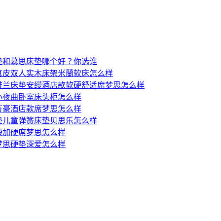
垫和慕思床垫哪个好？你选谁
真皮双人实木床架米蘭软床怎么样
雅兰床垫安缦酒店款软硬舒适席梦思怎么样
小夜曲卧室床头柜怎么样
万豪酒店款席梦思怎么样
垫儿童弹簧床垫贝思乐怎么样
殿加硬席梦思怎么样
梦思硬垫深爱怎么样