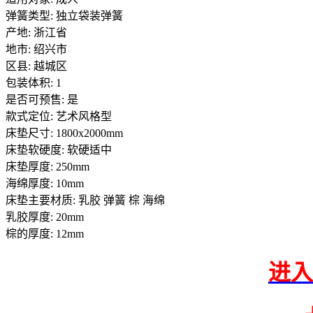
弹簧类型: 独立袋装弹簧
产地: 浙江省
地市: 绍兴市
区县: 越城区
包装体积: 1
是否可预售: 是
款式定位: 艺术风格型
床垫尺寸: 1800x2000mm
床垫软硬度: 软硬适中
床垫厚度: 250mm
海绵厚度: 10mm
床垫主要材质: 乳胶 弹簧 棕 海绵
乳胶厚度: 20mm
棕的厚度: 12mm
进入