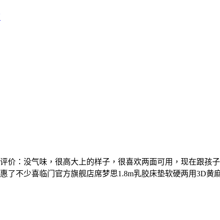
店
网网友评价：没气味，很高大上的样子，很喜欢两面可用，现在跟孩
惠了不少喜临门官方旗舰店席梦思1.8m乳胶床垫软硬两用3D黄麻