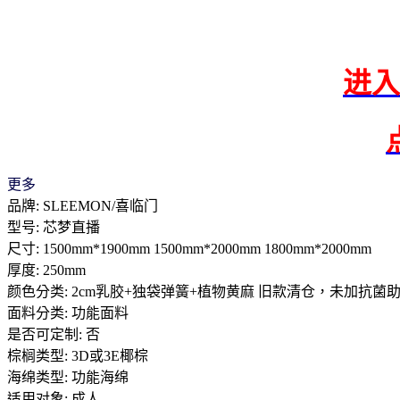
进入
更多
品牌: SLEEMON/喜临门
型号: 芯梦直播
尺寸: 1500mm*1900mm 1500mm*2000mm 1800mm*2000mm
厚度: 250mm
颜色分类: 2cm乳胶+独袋弹簧+植物黄麻 旧款清仓，未加抗
面料分类: 功能面料
是否可定制: 否
棕榈类型: 3D或3E椰棕
海绵类型: 功能海绵
适用对象: 成人