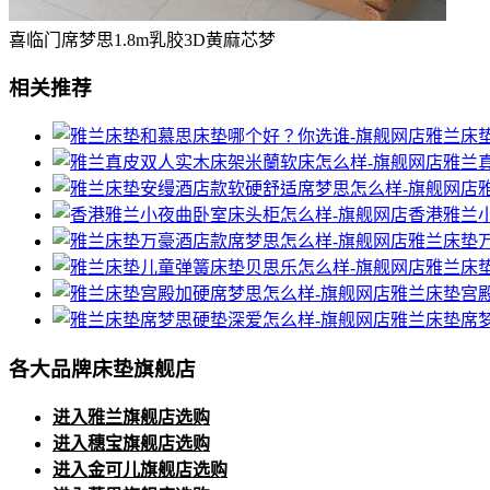
喜临门席梦思1.8m乳胶3D黄麻芯梦
相关推荐
雅兰床
雅兰
香港雅兰
雅兰床垫
雅兰床
雅兰床垫宫
雅兰床垫席
各大品牌床垫旗舰店
进入雅兰旗舰店选购
进入穗宝旗舰店选购
进入金可儿旗舰店选购