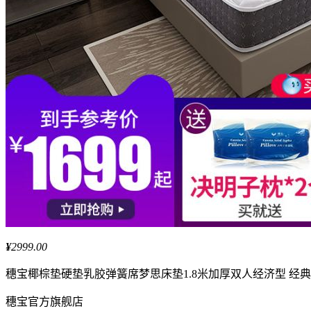
¥
2999.00
穗宝
椰棕垫硬垫乳胶弹簧席梦思床垫1.8米加厚双人经济型 经
穗宝
官方旗舰店