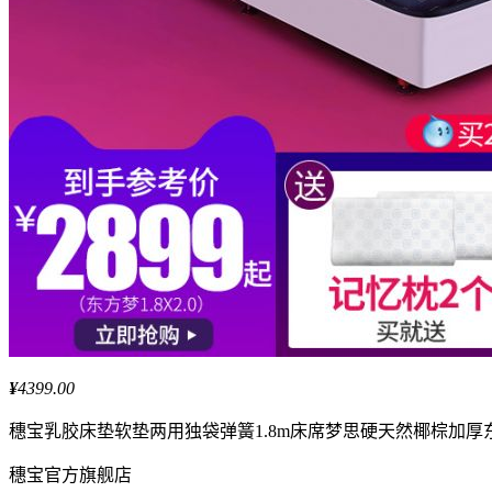
¥
4399.00
穗宝
乳胶床垫软垫两用独袋弹簧1.8m床席梦思硬天然椰棕加厚
穗宝
官方旗舰店