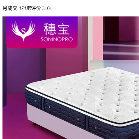
月成交
474笔
评价 3101