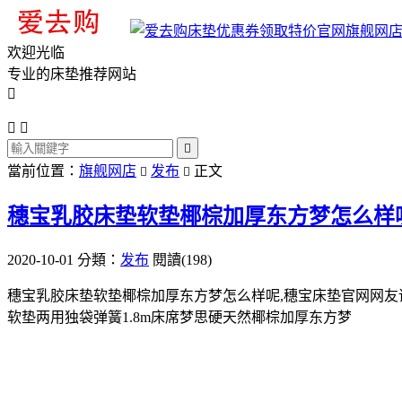
旗舰网
欢迎光临
专业的床垫推荐网站




當前位置：
旗舰网店
发布
正文


穗宝乳胶床垫软垫椰棕加厚东方梦怎么样
2020-10-01
分類：
发布
閱讀(198)
穗宝乳胶床垫软垫椰棕加厚东方梦怎么样呢,穗宝床垫官网网友
软垫两用独袋弹簧1.8m床席梦思硬天然椰棕加厚东方梦