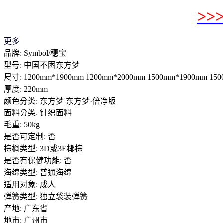
>
更多
品牌: Symbol/穗宝
型号: 中国不困东方梦
尺寸: 1200mm*1900mm 1200mm*2000mm 1500mm*1900mm 15
厚度: 220mm
颜色分类: 东方梦 东方梦·倍净版
面料分类: 针织面料
毛重: 50kg
是否可定制: 否
棕榈类型: 3D或3E椰棕
是否有保健功能: 否
海绵类型: 普通海绵
适用对象: 成人
弹簧类型: 独立袋装弹簧
产地: 广东省
地市: 广州市