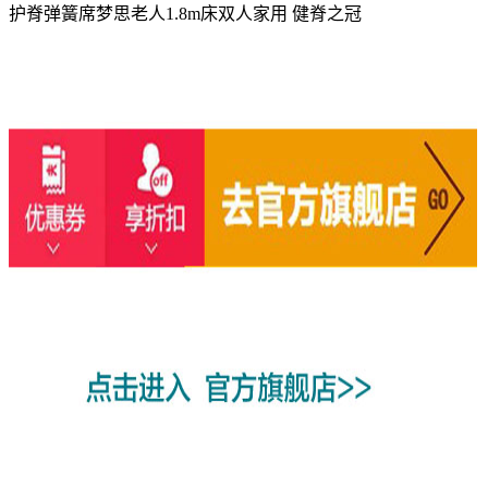
护脊弹簧席梦思老人1.8m床双人家用 健脊之冠