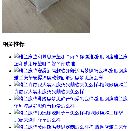
相关推荐
雅兰床
垫和慕思床垫哪个好？你选谁
雅兰床垫安缦酒店款软硬舒适席梦思怎么样
雅兰
真皮双人实木床架米蘭软床怎么样
雅兰床
垫乳胶席梦思静音恒爱怎么样
雅兰床垫
1.8m床深睡尊享怎么样
雅兰床垫