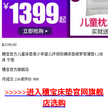
¥
2199.00
穗宝
官方儿童床垫青少年婴儿环保防螨床垫席梦思薄垫1.2米
床 宁爱
穗宝
官方旗舰店
月成交
238笔
评价 998
>>>>>进入穗宝床垫官网旗舰
店选购