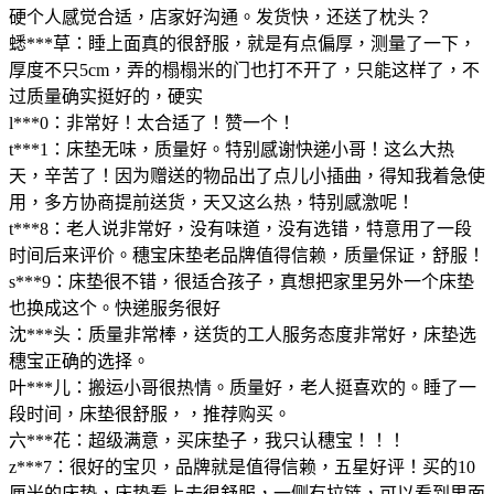
硬个人感觉合适，店家好沟通。发货快，还送了枕头？
蟋***草：睡上面真的很舒服，就是有点偏厚，测量了一下，
厚度不只5cm，弄的榻榻米的门也打不开了，只能这样了，不
过质量确实挺好的，硬实
l***0：非常好！太合适了！赞一个！
t***1：床垫无味，质量好。特别感谢快递小哥！这么大热
天，辛苦了！因为赠送的物品出了点儿小插曲，得知我着急使
用，多方协商提前送货，天又这么热，特别感激呢！
t***8：老人说非常好，没有味道，没有选错，特意用了一段
时间后来评价。穗宝床垫老品牌值得信赖，质量保证，舒服！
s***9：床垫很不错，很适合孩子，真想把家里另外一个床垫
也换成这个。快递服务很好
沈***头：质量非常棒，送货的工人服务态度非常好，床垫选
穗宝正确的选择。
叶***儿：搬运小哥很热情。质量好，老人挺喜欢的。睡了一
段时间，床垫很舒服，，推荐购买。
六***花：超级满意，买床垫子，我只认穗宝！！！
z***7：很好的宝贝，品牌就是值得信赖，五星好评！买的10
厘米的床垫，床垫看上去很舒服，一侧有拉链，可以看到里面