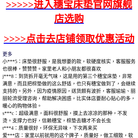
>>>>>进入穗宝床垫官网旗舰
店选购
>>>>点击去店铺领取优惠活动
更多
小***5：床垫很舒服，是我想要的款，软硬度核实，客服服务
也很棒，赞赞赞。家里老人和小朋友都很喜欢
j***8：到货拆开毫无气味，这是用的第三个穗宝床垫，非常
满意，而且把棕垫做的这么舒适，也只有穗宝做到了，会继续
支持的。另外，因为疫情原因，送货颇有波折，客服瑜瑜、丽
丽轮流受理咨询，帮助解决困惑，比实体店要耐心贴心的多，
暖心的购物体验。
s***c：超级满意，面料很舒服，摸上去凉凉的那种，不发
烫。支撑力也好，信赖穗宝，棕垫去糖才不会长虫
t***4：质量很好，环保无异味，下次再来买
爱***店：家里以前就用的这个牌子，质量好，做工细致，软