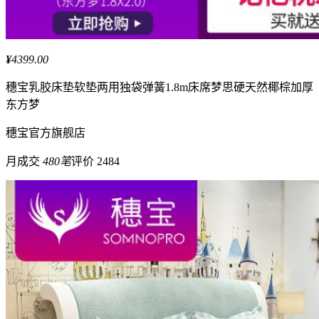
¥
4399.00
穗宝
乳胶床垫软垫两用独袋弹簧1.8m床席梦思硬天然椰棕加厚
东方梦
穗宝
官方旗舰店
月成交
480笔
评价 2484