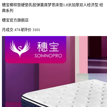
穗宝
椰棕垫硬垫乳胶弹簧席梦思床垫1.8米加厚双人经济型 经
典系列
穗宝
官方旗舰店
月成交
474笔
评价 3101