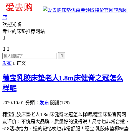
旗舰网
店
欢迎光临
专业的床垫推荐网站




发布
正文

穗宝乳胶床垫老人1.8m床健脊之冠怎么
样呢
2020-10-01
分類：
发布
閱讀(178)
穗宝乳胶床垫老人1.8m床健脊之冠怎么样呢,穗宝床垫官网网
友评价：不愧是大品牌，质量好的没得说！尺寸也非常合适，
618活动给力，送的记忆枕也非常舒服！穗宝 乳胶床垫椰棕垫