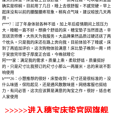
确实是棕榈。目前用了几日，睡上去很舒服，不感觉硬，早上
起床没有以前的腰酸腰疼现象。稍有点气味，建议晾放几天再
用。
t***7：过了年身体就各种不适，加上年后疫情期间上班压力
大，睡眠一直不好。想换个舒适的床，穂宝垫子当然首选，辛
苦送货师傅，大热天为我服务。大品牌果然品质过硬还送了两
个枕头。只是我的床还在路上奔向我，目前体验不了睡感，床
到了再追加评价。这次购物体验满意！床比垫子晚到一周，终
于安放完毕垫子厚度正合适，今晚就睡它
阿***家：满足我的需求。质量上乘，柔软舒适，质量挺好
的，只是尺寸比我预订的尺寸小那么一两厘米，总的来说不影
响使用
h***26：小慧推荐的很好，床垫收到，尺寸还是很标准的，没
什么味道，保险起见，还是通风散散味道。网络客服也挺给
力，有问必答，这次应该算是满意的淘宝之作。很好，适合老
人家使用
>>>>>进入穗宝床垫官网旗舰