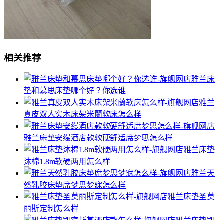
相关推荐
雅兰床
垫和慕思床垫哪个好？你选谁
雅兰
真皮双人实木床架米蘭软床怎么样
雅兰床垫安缦酒店款软硬舒适席梦思怎么样
雅兰床垫
沐棉1.8m软硬两用怎么样
雅兰天
然乳胶床垫席梦思梦寐怎么样
雅兰床垫圣莫
丽斯定制怎么样