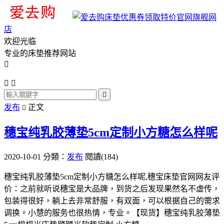
旗舰网
店
欢迎光临
专业的床垫推荐网站




发布
正文

穗宝纯乳胶薄垫5cm定制小方糖怎么样呢
2020-10-01
分類：
发布
閱讀(184)
穗宝纯乳胶薄垫5cm定制小方糖怎么样呢,穗宝床垫官网网友评
价：之前就听说穗宝是大品牌，到货之后发现果然名不虚传，
包装得很好，躺上去非常舒服，有双面，可以根据自己的需求
调换。小慧的服务也很热情，专业。【现货】穗宝纯乳胶薄垫