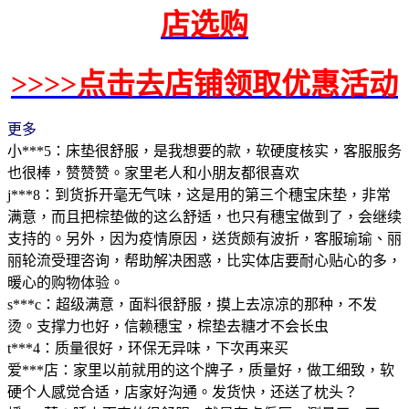
店选购
>>>>点击去店铺领取优惠活动
更多
小***5：床垫很舒服，是我想要的款，软硬度核实，客服服务
也很棒，赞赞赞。家里老人和小朋友都很喜欢
j***8：到货拆开毫无气味，这是用的第三个穗宝床垫，非常
满意，而且把棕垫做的这么舒适，也只有穗宝做到了，会继续
支持的。另外，因为疫情原因，送货颇有波折，客服瑜瑜、丽
丽轮流受理咨询，帮助解决困惑，比实体店要耐心贴心的多，
暖心的购物体验。
s***c：超级满意，面料很舒服，摸上去凉凉的那种，不发
烫。支撑力也好，信赖穗宝，棕垫去糖才不会长虫
t***4：质量很好，环保无异味，下次再来买
爱***店：家里以前就用的这个牌子，质量好，做工细致，软
硬个人感觉合适，店家好沟通。发货快，还送了枕头？