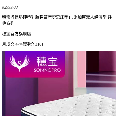
¥
2999.00
穗宝
椰棕垫硬垫乳胶弹簧席梦思床垫1.8米加厚双人经济型 经
典系列
穗宝
官方旗舰店
月成交
474笔
评价 3101