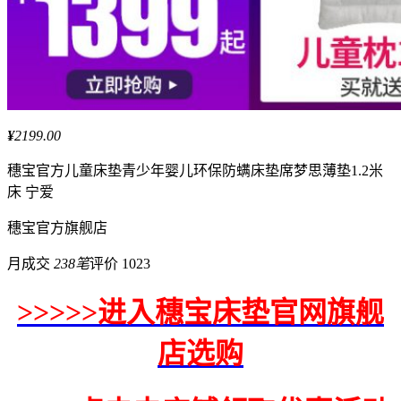
¥
2199.00
穗宝
官方儿童床垫青少年婴儿环保防螨床垫席梦思薄垫1.2米
床 宁爱
穗宝
官方旗舰店
月成交
238笔
评价 1023
>>>>>进入穗宝床垫官网旗舰
店选购