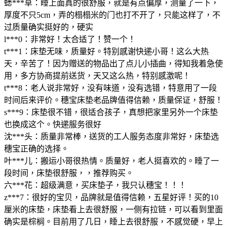
蟋***草：睡上面真的很舒服，就是有点偏厚，测量了一下，
厚度不只5cm，弄的榻榻米的门也打不开了，只能这样了，不
过质量确实挺好的，硬实
l***0：非常好！太合适了！赞一个！
t***1：床垫无味，质量好。特别感谢快递小哥！这么大热
天，辛苦了！因为赠送的物品出了点儿小插曲，得知我着急使
用，多方协商提前送货，天又这么热，特别感激呢！
t***8：老人说非常好，没有味道，没有选错，特意用了一段
时间后来评价。穗宝床垫老品牌值得信赖，质量保证，舒服！
s***9：床垫很不错，很适合孩子，真想把家里另外一个床垫
也换成这个。快递服务很好
沈***头：质量非常棒，送货的工人服务态度非常好，床垫选
穗宝正确的选择。
叶***儿：搬运小哥很热情。质量好，老人挺喜欢的。睡了一
段时间，床垫很舒服，，推荐购买。
六***花：超级满意，买床垫子，我只认穗宝！！！
z***7：很好的宝贝，品牌就是值得信赖，五星好评！买的10
厘米的床垫，床垫看上去很舒服，一侧有拉链，可以看到里面
确实是棕榈。目前用了几日，睡上去很舒服，不感觉硬，早上