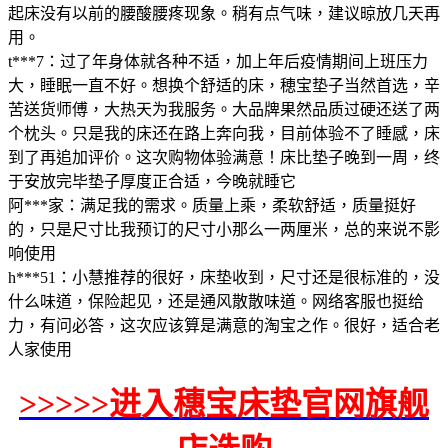
起床没有以前的腰酸腰疼现象。稍有点气味，建议晾放几天再
用。
t***7：过了年身体就各种不适，加上年后疫情期间上班压力
大，睡眠一直不好。想换个舒适的床，穂宝垫子当然首选，辛
苦送货师傅，大热天为我服务。大品牌果然品质过硬还送了两
个枕头。只是我的床还在路上奔向我，目前体验不了睡感，床
到了再追加评价。这次购物体验满意！床比垫子晚到一周，终
于安放完毕垫子厚度正合适，今晚就睡它
阿***家：满足我的需求。质量上乘，柔软舒适，质量挺好
的，只是尺寸比我预订的尺寸小那么一两厘米，总的来说不影
响使用
h***51：小慧推荐的很好，床垫收到，尺寸还是很标准的，没
什么味道，保险起见，还是通风散散味道。网络客服也挺给
力，有问必答，这次应该算是满意的淘宝之作。很好，适合老
人家使用
>>>>>进入穗宝床垫官网旗舰