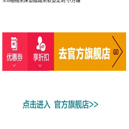
5cm榻榻米床垫踏踏米软垫定制 小方糖