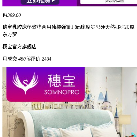
¥
4399.00
穗宝
乳胶床垫软垫两用独袋弹簧1.8m床席梦思硬天然椰棕加厚
东方梦
穗宝
官方旗舰店
月成交
480笔
评价 2484