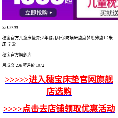
¥
2199.00
穗宝
官方儿童床垫青少年婴儿环保防螨床垫席梦思薄垫1.2米
床 宁爱
穗宝
官方旗舰店
月成交
238笔
评价 1072
>>>>>进入穗宝床垫官网旗舰
店选购
>>>>点击去店铺领取优惠活动