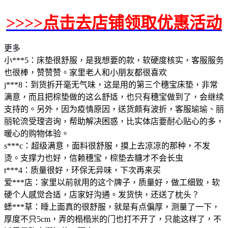
>>>>点击去店铺领取优惠活动
更多
小***5：床垫很舒服，是我想要的款，软硬度核实，客服服务
也很棒，赞赞赞。家里老人和小朋友都很喜欢
j***8：到货拆开毫无气味，这是用的第三个穗宝床垫，非常
满意，而且把棕垫做的这么舒适，也只有穗宝做到了，会继续
支持的。另外，因为疫情原因，送货颇有波折，客服瑜瑜、丽
丽轮流受理咨询，帮助解决困惑，比实体店要耐心贴心的多，
暖心的购物体验。
s***c：超级满意，面料很舒服，摸上去凉凉的那种，不发
烫。支撑力也好，信赖穗宝，棕垫去糖才不会长虫
t***4：质量很好，环保无异味，下次再来买
爱***店：家里以前就用的这个牌子，质量好，做工细致，软
硬个人感觉合适，店家好沟通。发货快，还送了枕头？
蟋***草：睡上面真的很舒服，就是有点偏厚，测量了一下，
厚度不只5cm，弄的榻榻米的门也打不开了，只能这样了，不