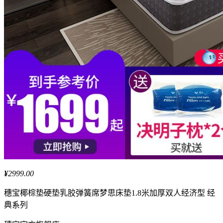
¥
2999.00
穗宝
椰棕垫硬垫乳胶弹簧席梦思床垫1.8米加厚双人经济型 经
典系列