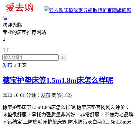
旗舰网
店
欢迎光临
专业的床垫推荐网站




发布
正文

穗宝护垫床笠1.5m1.8m床怎么样呢
2020-10-01
分類：
发布
閱讀(182)
穗宝护垫床笠1.5m1.8m床怎么样呢,穗宝床垫官网网友评价：
床垫很舒服，承托力强质量非常好，非常舒服，不愧为老品牌
不错穗宝 三防磨毛床护垫床笠 防水防污灰白两色1.5m1.8m床