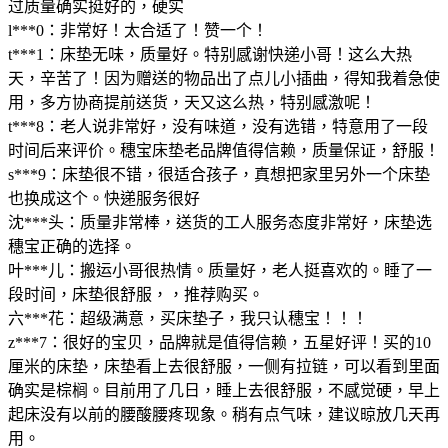
过质量确实挺好的，硬实
l***0：非常好！太合适了！赞一个！
t***1：床垫无味，质量好。特别感谢快递小哥！这么大热
天，辛苦了！因为赠送的物品出了点儿小插曲，得知我着急使
用，多方协商提前送货，天又这么热，特别感激呢！
t***8：老人说非常好，没有味道，没有选错，特意用了一段
时间后来评价。穗宝床垫老品牌值得信赖，质量保证，舒服！
s***9：床垫很不错，很适合孩子，真想把家里另外一个床垫
也换成这个。快递服务很好
沈***头：质量非常棒，送货的工人服务态度非常好，床垫选
穗宝正确的选择。
叶***儿：搬运小哥很热情。质量好，老人挺喜欢的。睡了一
段时间，床垫很舒服，，推荐购买。
六***花：超级满意，买床垫子，我只认穗宝！！！
z***7：很好的宝贝，品牌就是值得信赖，五星好评！买的10
厘米的床垫，床垫看上去很舒服，一侧有拉链，可以看到里面
确实是棕榈。目前用了几日，睡上去很舒服，不感觉硬，早上
起床没有以前的腰酸腰疼现象。稍有点气味，建议晾放几天再
用。