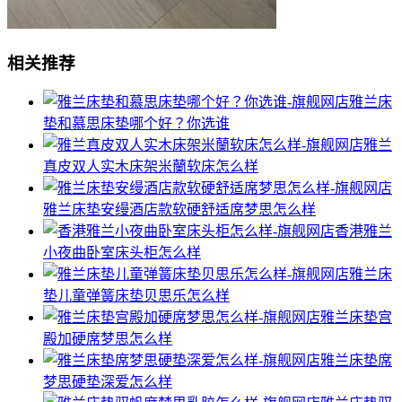
相关推荐
雅兰床
垫和慕思床垫哪个好？你选谁
雅兰
真皮双人实木床架米蘭软床怎么样
雅兰床垫安缦酒店款软硬舒适席梦思怎么样
香港雅兰
小夜曲卧室床头柜怎么样
雅兰床
垫儿童弹簧床垫贝思乐怎么样
雅兰床垫宫
殿加硬席梦思怎么样
雅兰床垫席
梦思硬垫深爱怎么样