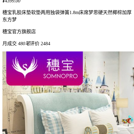
¥
4399.00
穗宝
乳胶床垫软垫两用独袋弹簧1.8m床席梦思硬天然椰棕加厚
东方梦
穗宝
官方旗舰店
月成交
480笔
评价 2484