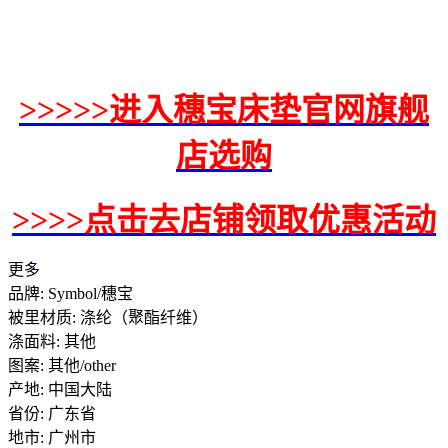
>>>>>进入穗宝床垫官网旗舰
店选购
>>>>点击去店铺领取优惠活动
更多
品牌: Symbol/穗宝
被里材质: 涤纶（聚酯纤维）
涤面料: 其他
图案: 其他/other
产地: 中国大陆
省份: 广东省
地市: 广州市