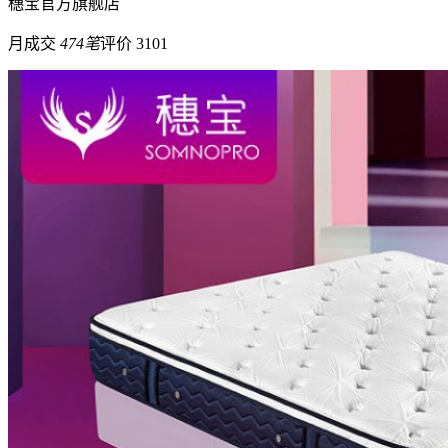
穗宝
官方旗舰店
月成交
474笔
评价 3101