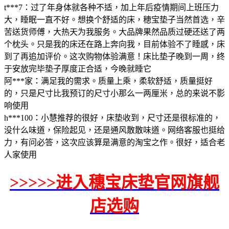
t***7：过了年身体就各种不适，加上年后疫情期间上班压力
大，睡眠一直不好。想换个舒适的床，穂宝垫子当然首选，辛
苦送货师傅，大热天为我服务。大品牌果然品质过硬还送了两
个枕头。只是我的床还在路上奔向我，目前体验不了睡感，床
到了再追加评价。这次购物体验满意！床比垫子晚到一周，终
于安放完毕垫子厚度正合适，今晚就睡它
阿***家：满足我的需求。质量上乘，柔软舒适，质量挺好
的，只是尺寸比我预订的尺寸小那么一两厘米，总的来说不影
响使用
h***100：小慧推荐的很好，床垫收到，尺寸还是很标准的，
没什么味道，保险起见，还是通风散散味道。网络客服也挺给
力，有问必答，这次应该算是满意的淘宝之作。很好，适合老
人家使用
>>>>>进入穗宝床垫官网旗舰
店选购