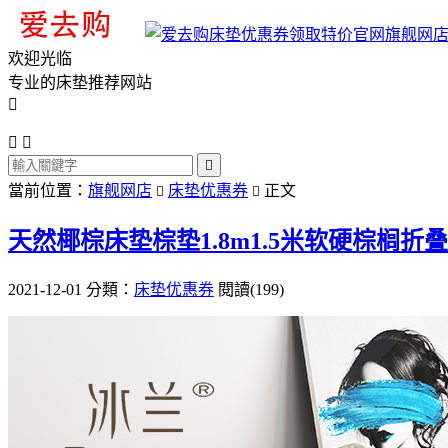
旗舰网
欢迎光临
专业的床垫推荐网站




當前位置：
旗舰网店
床垫优惠券
正文


天然椰棕床垫棕垫1.8m1.5米软硬棕榈
2021-12-01
分類：
床垫优惠券
閱讀(199)