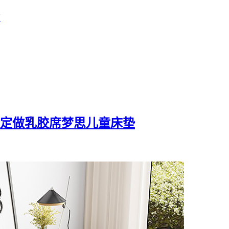
店
折叠定做乳胶席梦思儿童床垫