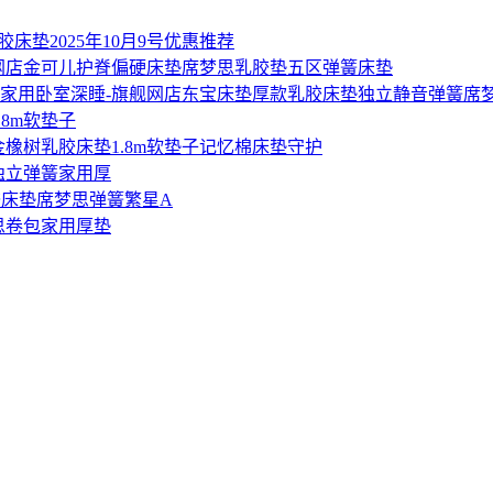
胶床垫2025年10月9号优惠推荐
金可儿护脊偏硬床垫席梦思乳胶垫五区弹簧床垫
东宝床垫厚款乳胶床垫独立静音弹簧席梦
.8m软垫子
金橡树乳胶床垫1.8m软垫子记忆棉床垫守护
独立弹簧家用厚
床垫席梦思弹簧繁星A
思卷包家用厚垫