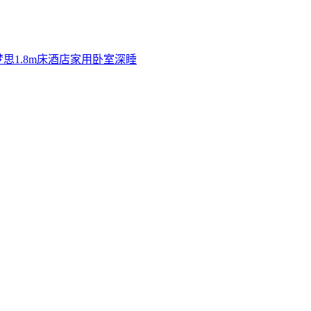
思1.8m床酒店家用卧室深睡