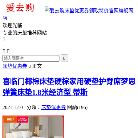
旗舰网
店
欢迎光临
专业的床垫推荐网站




床垫优惠券
正文

喜临门椰棕床垫硬棕家用硬垫护脊席梦思
弹簧床垫1.8米经济型 蒂斯
2021-12-01
分類：
床垫优惠券
閱讀(196)