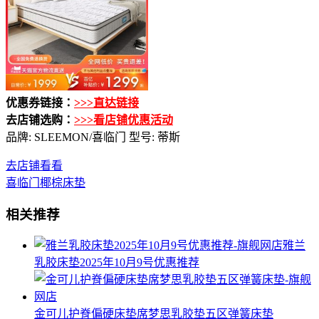
优惠券链接：
>>>直达链接
去店铺选购：
>>>看店铺优惠活动
品牌: SLEEMON/喜临门 型号: 蒂斯
去店铺看看
喜临门椰棕床垫
相关推荐
雅兰
乳胶床垫2025年10月9号优惠推荐
金可儿护脊偏硬床垫席梦思乳胶垫五区弹簧床垫