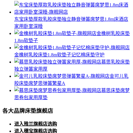
东宝床垫厚款乳胶床垫独立静音弹簧席梦思1.8m床酒店
家用卧室深睡
金橡树乳胶床垫
1.8m软垫子
金橡树乳胶床垫1.8m软垫子记忆棉床垫守护
慕思乳胶床垫
独立弹簧家用厚
金可儿乳
胶床垫席梦思弹簧繁星A
慕思床垫席梦
思卷包家用厚垫
各大品牌床垫旗舰店
进入雅兰旗舰店选购
进入穗宝旗舰店选购