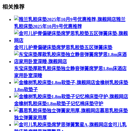
相关推荐
雅兰
乳胶床垫2025年10月9号优惠推荐
金可儿护脊偏硬床垫席梦思乳胶垫五区弹簧床垫
东宝床垫厚款乳胶床垫独立静音弹簧席梦思1.8m床酒店
家用卧室深睡
金橡树乳胶床垫
1.8m软垫子
金橡树乳胶床垫1.8m软垫子记忆棉床垫守护
慕思乳胶床垫
独立弹簧家用厚
金可儿乳