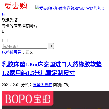
旗舰网
店
欢迎光临
专业的床垫推荐网站




床垫优惠券
正文

乳胶床垫1.8m床泰国进口天然橡胶软垫
1.2家用纯1.5米儿童定制尺寸
2021-12-01
分類：
床垫优惠券
閱讀(178)