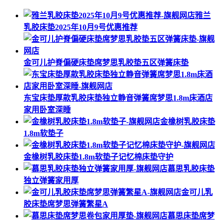
雅兰
乳胶床垫2025年10月9号优惠推荐
金可儿护脊偏硬床垫席梦思乳胶垫五区弹簧床垫
东宝床垫厚款乳胶床垫独立静音弹簧席梦思1.8m床酒店
家用卧室深睡
金橡树乳胶床垫
1.8m软垫子
金橡树乳胶床垫1.8m软垫子记忆棉床垫守护
慕思乳胶床垫
独立弹簧家用厚
金可儿乳
胶床垫席梦思弹簧繁星A
慕思床垫席梦