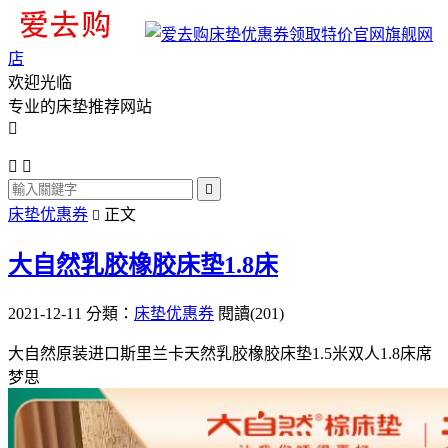
旗舰网
店
欢迎光临
专业的床垫推荐网站




床垫优惠券
正文

大自然乳胶橡胶床垫1.8床
2021-12-11
分類：
床垫优惠券
閱讀(201)
大自然原装进口斯里兰卡天然乳胶橡胶床垫1.5米双人1.8床席
梦思