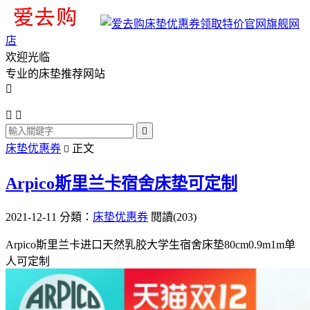
旗舰网
店
欢迎光临
专业的床垫推荐网站




床垫优惠券
正文

Arpico斯里兰卡宿舍床垫可定制
2021-12-11
分類：
床垫优惠券
閱讀(203)
Arpico斯里兰卡进口天然乳胶大学生宿舍床垫80cm0.9m1m单
人可定制