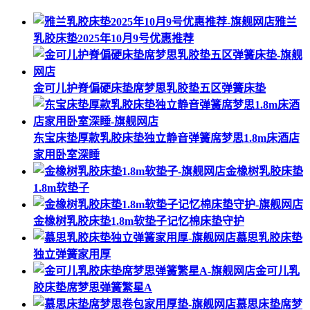
雅兰
乳胶床垫2025年10月9号优惠推荐
金可儿护脊偏硬床垫席梦思乳胶垫五区弹簧床垫
东宝床垫厚款乳胶床垫独立静音弹簧席梦思1.8m床酒店
家用卧室深睡
金橡树乳胶床垫
1.8m软垫子
金橡树乳胶床垫1.8m软垫子记忆棉床垫守护
慕思乳胶床垫
独立弹簧家用厚
金可儿乳
胶床垫席梦思弹簧繁星A
慕思床垫席梦