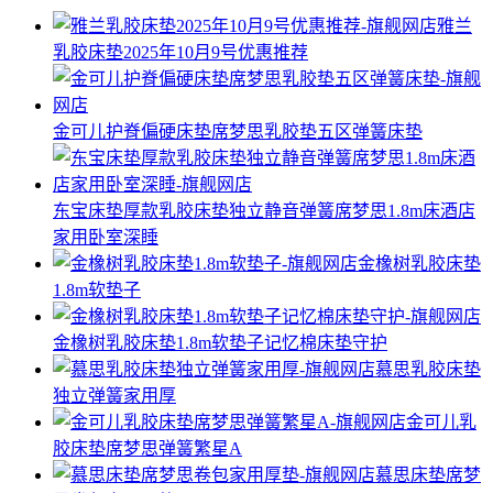
雅兰
乳胶床垫2025年10月9号优惠推荐
金可儿护脊偏硬床垫席梦思乳胶垫五区弹簧床垫
东宝床垫厚款乳胶床垫独立静音弹簧席梦思1.8m床酒店
家用卧室深睡
金橡树乳胶床垫
1.8m软垫子
金橡树乳胶床垫1.8m软垫子记忆棉床垫守护
慕思乳胶床垫
独立弹簧家用厚
金可儿乳
胶床垫席梦思弹簧繁星A
慕思床垫席梦