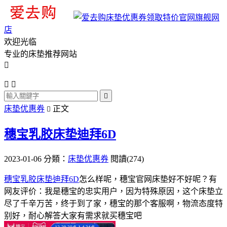
旗舰网
店
欢迎光临
专业的床垫推荐网站




床垫优惠券
正文

穗宝乳胶床垫迪拜6D
2023-01-06
分類：
床垫优惠券
閱讀(274)
穗宝乳胶床垫迪拜6D
怎么样呢，穗宝官网床垫好不好呢？有
网友评价：我是穗宝的忠实用户，因为特殊原因，这个床垫立
尽了千辛万苦，终于到了家，穗宝的那个客服啊，物流态度特
别好，耐心解答大家有需求就买穗宝吧