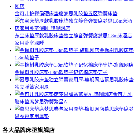
金可儿护脊偏硬床垫席梦思乳胶垫五区弹簧床垫
东宝床垫厚款乳胶床垫独立静音弹簧席梦思1.8m床酒店
家用卧室深睡
金橡树乳胶床垫
1.8m软垫子
金橡树乳胶床垫1.8m软垫子记忆棉床垫守护
慕思乳胶床垫
独立弹簧家用厚
金可儿乳
胶床垫席梦思弹簧繁星A
慕思床垫席梦
思卷包家用厚垫
各大品牌床垫旗舰店