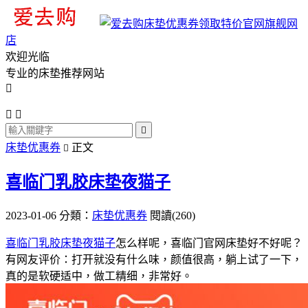
旗舰网
店
欢迎光临
专业的床垫推荐网站




床垫优惠券
正文

喜临门乳胶床垫夜猫子
2023-01-06
分類：
床垫优惠券
閱讀(260)
喜临门乳胶床垫夜猫子
怎么样呢，喜临门官网床垫好不好呢？
有网友评价：打开就没有什么味，颜值很高，躺上试了一下，
真的是软硬适中，做工精细，非常好。