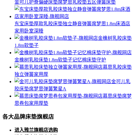
金可儿护脊偏硬床垫席梦思乳胶垫五区弹簧床垫
东宝床垫厚款乳胶床垫独立静音弹簧席梦思1.8m床酒店
家用卧室深睡
金橡树乳胶床垫
1.8m软垫子
金橡树乳胶床垫1.8m软垫子记忆棉床垫守护
慕思乳胶床垫
独立弹簧家用厚
金可儿乳
胶床垫席梦思弹簧繁星A
慕思床垫席梦
思卷包家用厚垫
各大品牌床垫旗舰店
进入雅兰旗舰店选购