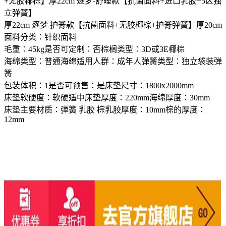
+无胶椰棕】厚22cm 逐梦-舒睡款【抗菌面料+进口乳胶+5区独
立弹簧】
厚22cm 逐梦 护脊款【抗菌面料+无胶椰棕+护脊弹簧】厚20cm
面料分类：针织面料
毛重：45kg是否可定制：否棕榈类型：3D或3E椰棕
海绵类型：普通海绵适用人群：成年人弹簧类型：独立袋装弹
簧
包装体积：1是否可预售：是床垫尺寸：1800x2000mm
床垫软硬度：软硬适中床垫厚度：220mm海绵厚度：30mm
床垫主要材质：弹簧 乳胶 棕乳胶厚度：10mm棕的厚度：
12mm