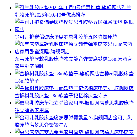
雅兰
乳胶床垫2025年10月9号优惠推荐
金可儿护脊偏硬床垫席梦思乳胶垫五区弹簧床垫
东宝床垫厚款乳胶床垫独立静音弹簧席梦思1.8m床酒店
家用卧室深睡
金橡树乳胶床垫
1.8m软垫子
金橡树乳胶床垫1.8m软垫子记忆棉床垫守护
慕思乳胶床垫
独立弹簧家用厚
金可儿乳
胶床垫席梦思弹簧繁星A
慕思床垫席梦