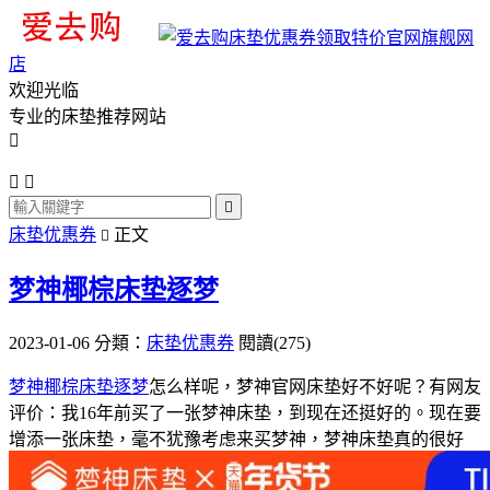
旗舰网
店
欢迎光临
专业的床垫推荐网站




床垫优惠券
正文

梦神椰棕床垫逐梦
2023-01-06
分類：
床垫优惠券
閱讀(275)
梦神椰棕床垫逐梦
怎么样呢，梦神官网床垫好不好呢？有网友
评价：我16年前买了一张梦神床垫，到现在还挺好的。现在要
增添一张床垫，毫不犹豫考虑来买梦神，梦神床垫真的很好