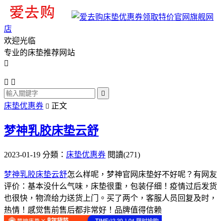
旗舰网
店
欢迎光临
专业的床垫推荐网站




床垫优惠券
正文

梦神乳胶床垫云舒
2023-01-19
分類：
床垫优惠券
閱讀(271)
梦神乳胶床垫云舒
怎么样呢，梦神官网床垫好不好呢？有网友
评价：基本没什么气味，床垫很重，包装仔细！疫情过后发货
也很快，物流给力送货上门。买了两个，客服人员回复及时，
热情！感觉售前售后都非常好！品牌值得信赖