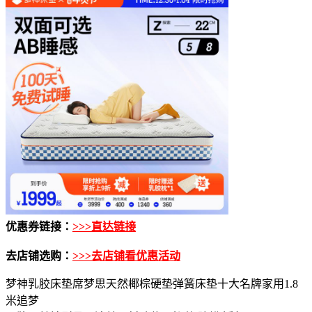
优惠券链接：
>>>直达链接
去店铺选购：
>>>去店铺看优惠活动
梦神乳胶床垫席梦思天然椰棕硬垫弹簧床垫十大名牌家用1.8
米追梦