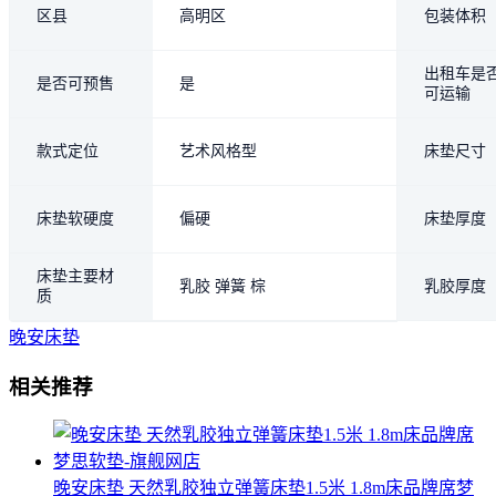
区县
高明区
包装体积
出租车是
是否可预售
是
可运输
款式定位
艺术风格型
床垫尺寸
床垫软硬度
偏硬
床垫厚度
床垫主要材
乳胶 弹簧 棕
乳胶厚度
质
晚安床垫
相关推荐
晚安床垫 天然乳胶独立弹簧床垫1.5米 1.8m床品牌席梦