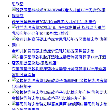
思软垫
晚安床垫榻榻米7CM/10cm厚老人儿童1.8m优惠价
雅兰
乳胶床垫2025年10月9号优惠推荐
金可儿护脊偏硬床垫席梦思乳胶垫五区弹簧床垫
东宝床垫厚款乳胶床垫独立静音弹簧席梦思1.8m床酒店
家用卧室深睡
金橡树乳胶床垫
1.8m软垫子
金橡树乳胶床垫1.8m软垫子记忆棉床垫守护
慕思乳胶床垫