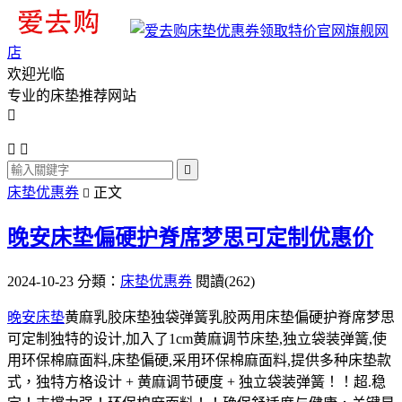
旗舰网
店
欢迎光临
专业的床垫推荐网站




床垫优惠券
正文

晚安床垫偏硬护脊席梦思可定制优惠价
2024-10-23
分類：
床垫优惠券
閱讀(262)
晚安床垫
黄麻乳胶床垫独袋弹簧乳胶两用床垫偏硬护脊席梦思
可定制独特的设计,加入了1cm黄麻调节床垫,独立袋装弹簧,使
用环保棉麻面料,床垫偏硬,采用环保棉麻面料,提供多种床垫款
式，独特方格设计 + 黄麻调节硬度 + 独立袋装弹簧！！超.稳