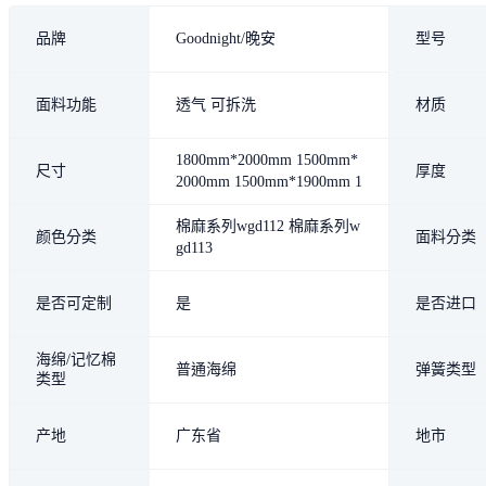
品牌
Goodnight/晚安
型号
面料功能
透气 可拆洗
材质
1800mm*2000mm 1500mm*
尺寸
厚度
2000mm 1500mm*1900mm 1
200mm*2000mm 1200mm*1
900mm
棉麻系列wgd112 棉麻系列w
颜色分类
面料分类
gd113
是否可定制
是
是否进口
海绵/记忆棉
普通海绵
弹簧类型
类型
产地
广东省
地市