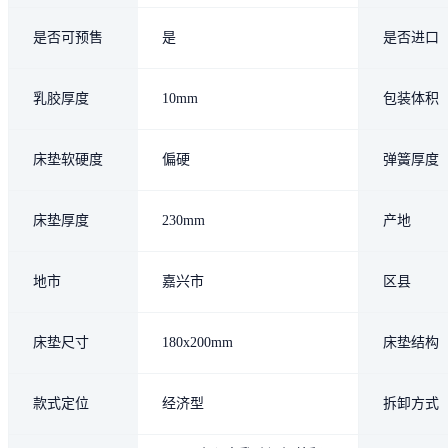
是否可预售
是
是否进口
乳胶厚度
10mm
包装体积
床垫软硬度
偏硬
弹簧厚度
床垫厚度
230mm
产地
地市
嘉兴市
区县
床垫尺寸
180x200mm
床垫结构
款式定位
经济型
拆卸方式