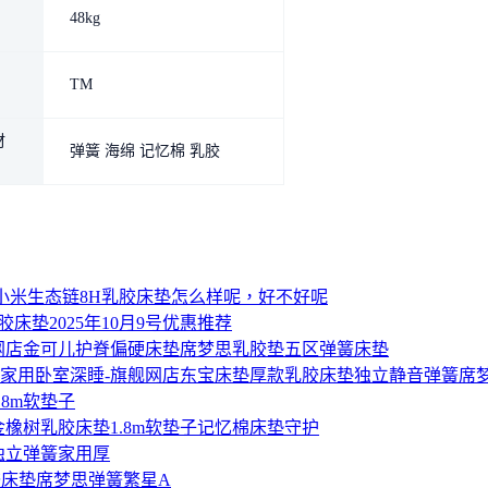
48kg
TM
材
弹簧 海绵 记忆棉 乳胶
小米生态链8H乳胶床垫怎么样呢，好不好呢
胶床垫2025年10月9号优惠推荐
金可儿护脊偏硬床垫席梦思乳胶垫五区弹簧床垫
东宝床垫厚款乳胶床垫独立静音弹簧席梦
.8m软垫子
金橡树乳胶床垫1.8m软垫子记忆棉床垫守护
独立弹簧家用厚
床垫席梦思弹簧繁星A