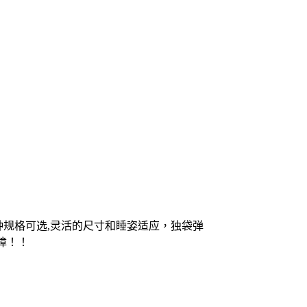
多种规格可选,灵活的尺寸和睡姿适应，独袋弹
障！！