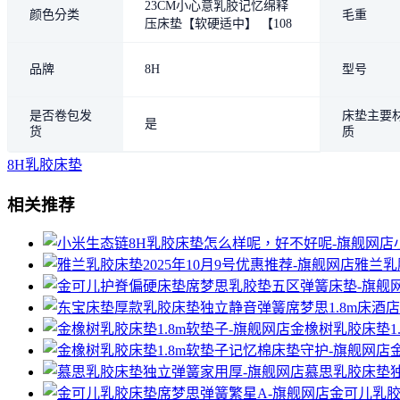
23CM小心意乳胶记忆绵释
颜色分类
毛重
压床垫【软硬适中】 【108
天试睡 A股上市 品质保证】
【不含甲醛 抗菌抑菌 科技
品牌
8H
型号
防螨】
是否卷包发
床垫主要
是
货
质
8H乳胶床垫
相关推荐
雅兰乳
金橡树乳胶床垫1
慕思乳胶床垫
金可儿乳胶