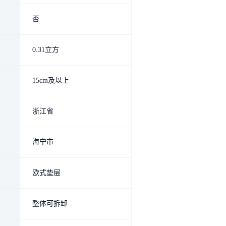
否
0.31立方
15cm及以上
浙江省
海宁市
欧式垫层
整体可拆卸