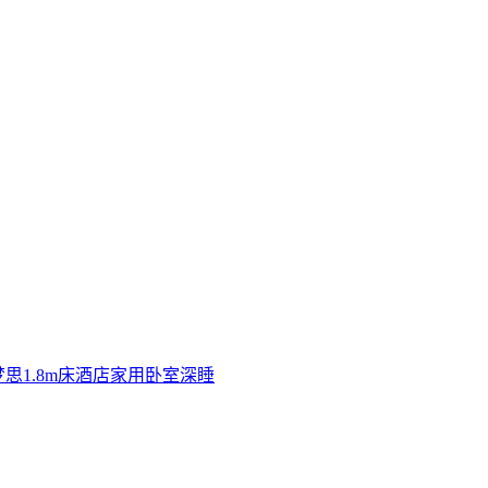
思1.8m床酒店家用卧室深睡