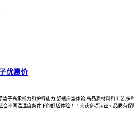
店
垫子优惠价
M厚垫子高承托力和护脊能力,舒适床垫体验,高品质材料和工艺,
量！适合不同温湿度条件下的舒适体验！！荣获多项认证，品质有保