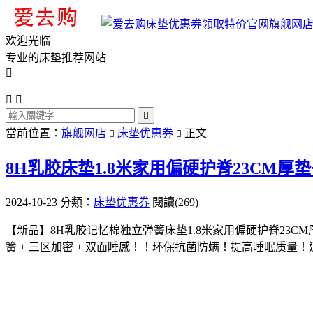
旗舰网
欢迎光临
专业的床垫推荐网站




當前位置：
旗舰网店
床垫优惠券
正文


8H乳胶床垫1.8米家用偏硬护脊23CM厚
2024-10-23
分類：
床垫优惠券
閱讀(269)
【新品】8H乳胶记忆棉独立弹簧床垫1.8米家用偏硬护脊23C
簧 + 三区加密 + 双面睡感！！环保抗菌防螨！提高睡眠质