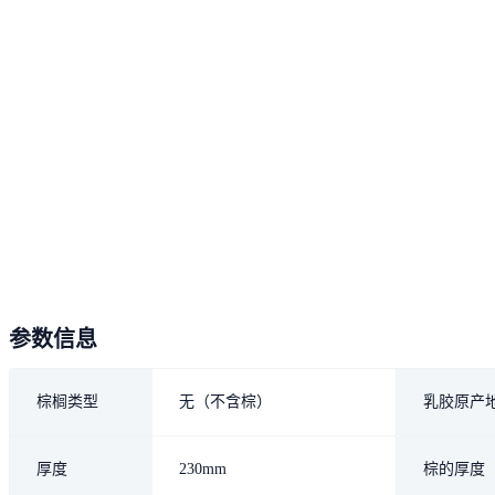
参数信息
棕榈类型
无（不含棕）
乳胶原产
厚度
230mm
棕的厚度