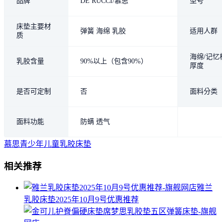
品牌
DE RUCCI/慕思
型号
床垫主要材
弹簧 海绵 乳胶
适用人群
质
海绵/记忆
乳胶含量
90%以上（包含90%）
厚度
是否可定制
否
面料分类
面料功能
防螨 透气
慕思青少年儿童乳胶床垫
相关推荐
雅兰
乳胶床垫2025年10月9号优惠推荐