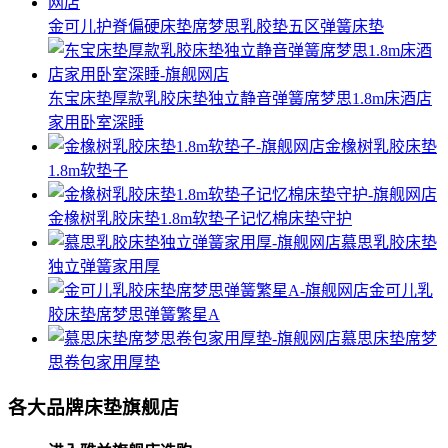
金可儿护脊偏硬床垫席梦思乳胶垫五区弹簧床垫
东宝床垫厚款乳胶床垫独立静音弹簧席梦思1.8m床酒店
家用卧室深睡
金橡树乳胶床垫
1.8m软垫子
金橡树乳胶床垫1.8m软垫子记忆棉床垫守护
慕思乳胶床垫
独立弹簧家用厚
金可儿乳
胶床垫席梦思弹簧繁星A
慕思床垫席梦
思卷包家用厚垫
各大品牌床垫旗舰店