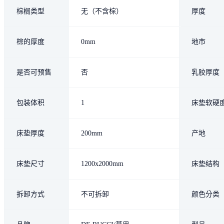
棕榈类型
无（不含棕）
厚度
棕的厚度
0mm
地市
是否可预售
否
乳胶厚度
包装体积
1
床垫软硬
床垫厚度
200mm
产地
床垫尺寸
1200x2000mm
床垫结构
拆卸方式
不可拆卸
颜色分类