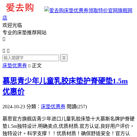
旗舰网
店
欢迎光临
专业的床垫推荐网站




床垫优惠券
正文

慕思青少年儿童乳胶床垫护脊硬垫1.5m
优惠价
2024-10-23
分類：
床垫优惠券
閱讀(257)
慕思官方旗舰店青少年进口儿童乳胶床垫十大慕斯名牌护脊硬
垫1.5m独特设计,明确卖点,优质材质,官方认证,良好用户评价，
独特设计 + 科学支撑！！优质材质！确保舒适安全！官方认