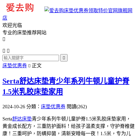
旗舰网
店
欢迎光临
专业的床垫推荐网站




床垫优惠券
正文

Serta舒达床垫青少年系列牛顿儿童护脊
1.5米乳胶床垫家用
2024-10-26
分類：
床垫优惠券
閱讀(262)
Serta
舒达床垫
青少年系列牛顿儿童护脊1.5米乳胶床垫家用，
黄金成长配方，三重防护面料！给孩子温柔支撑，守护脊椎健
康！三重呵护，防螨抑菌，清新安睡每一夜！1.5米，专为儿