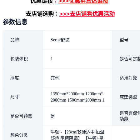
优惠链接：
>>>优惠劵直达链接
去店铺选购：
>>>去店铺看优惠活动
参数信息
品牌
Serta/舒达
型号
包装体积
1
是否可定
厚度
其他
适用对象
1350mm*2000mm 1200mm*
尺寸
床垫类型
2000mm 1500mm*2000mm 1
800mm*2000mm
是否有保
是否可预售
是
功能
牛顿 -【23cm|软硬适中|恒温
颜色分类
舒适|阻菌阻螨】 【牛顿+星