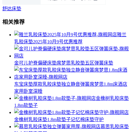
贝】套
舒达床垫
相关推荐
雅兰
乳胶床垫2025年10月9号优惠推荐
金可儿护脊偏硬床垫席梦思乳胶垫五区弹簧床垫
东宝床垫厚款乳胶床垫独立静音弹簧席梦思1.8m床酒店
家用卧室深睡
金橡树乳胶床垫
1.8m软垫子
金橡树乳胶床垫1.8m软垫子记忆棉床垫守护
慕思乳胶床垫