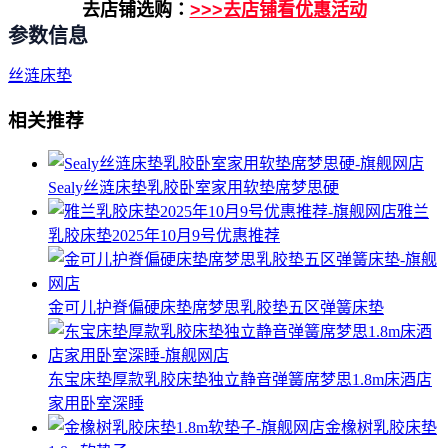
去店铺选购：
>>>去店铺看优惠活动
参数信息
丝涟床垫
相关推荐
Sealy丝涟床垫乳胶卧室家用软垫席梦思硬
雅兰
乳胶床垫2025年10月9号优惠推荐
金可儿护脊偏硬床垫席梦思乳胶垫五区弹簧床垫
东宝床垫厚款乳胶床垫独立静音弹簧席梦思1.8m床酒店
家用卧室深睡
金橡树乳胶床垫