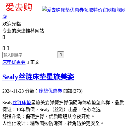
旗舰网
店
欢迎光临
专业的床垫推荐网站




床垫优惠券
正文

Sealy丝涟床垫星旅美姿
2024-11-23
分類：
床垫优惠券
閱讀(273)
Sealy
丝涟床垫
星旅美姿弹簧护脊偏硬海绵软垫怎么样，品质
保证：10年质保，Sealy（丝涟）出品，信心之选！
舒适升级：偏硬护脊，优质睡眠从今夜开始。
人性化设计：精致围边防滑落，转角防护更安全。