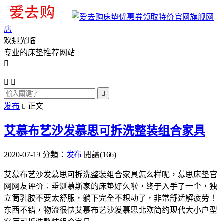
旗舰网
店
欢迎光临
专业的床垫推荐网站




发布
正文

艾慕布艺沙发慕思可拆洗整装组合家具
2020-07-19
分類：
发布
閱讀(166)
艾慕布艺沙发慕思可拆洗整装组合家具怎么样呢，慕思床垫官
网网友评价：垂涎慕斯家的床垫好久啦，终于入手了一个，独
立筒乳胶不要太舒服，躺下完全不想动了，非常舒适解疲劳！
东西不错，物流很快艾慕布艺沙发慕思北欧简约现代大小户型