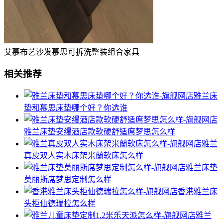
艾慕布艺沙发慕思可拆洗整装组合家具
相关推荐
雅兰床
垫和慕思床垫哪个好？你选谁
雅兰床垫安缦酒店款软硬舒适席梦思怎么样
雅兰
真皮双人实木床架米蘭软床怎么样
雅兰床垫
莫丽斯席梦思定制怎么样
香港雅兰床
头柜仙德瑞拉怎么样
雅兰