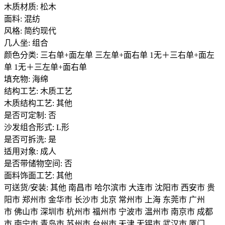
木质材质: 松木
面料: 混纺
风格: 简约现代
几人坐: 组合
颜色分类: 三右单+面左单 三左单+面右单 1无＋三右单+面左
单 1无＋三左单+面右单
填充物: 海绵
结构工艺: 木质工艺
木质结构工艺: 其他
是否可定制: 否
沙发组合形式: L形
是否可拆洗: 是
适用对象: 成人
是否带储物空间: 否
面料饰面工艺: 其他
可送货/安装: 其他 南昌市 哈尔滨市 大连市 沈阳市 西安市 贵
阳市 郑州市 金华市 长沙市 北京 常州市 上海 东莞市 广州
市 佛山市 深圳市 杭州市 福州市 宁波市 温州市 南京市 成都
市 南宁市 青岛市 苏州市 台州市 天津 无锡市 武汉市 厦门