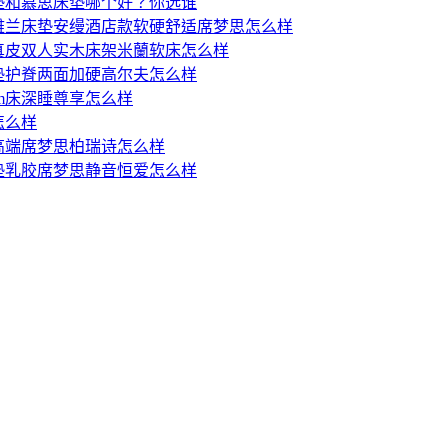
垫和慕思床垫哪个好？你选谁
雅兰床垫安缦酒店款软硬舒适席梦思怎么样
真皮双人实木床架米蘭软床怎么样
垫护脊两面加硬高尔夫怎么样
8m床深睡尊享怎么样
怎么样
高端席梦思柏瑞诗怎么样
垫乳胶席梦思静音恒爱怎么样