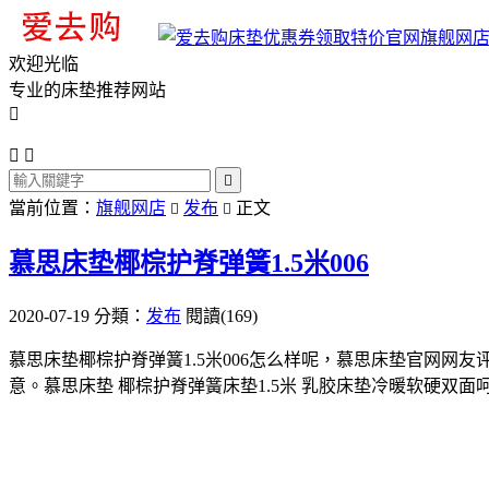
旗舰网
欢迎光临
专业的床垫推荐网站




當前位置：
旗舰网店
发布
正文


慕思床垫椰棕护脊弹簧1.5米006
2020-07-19
分類：
发布
閱讀(169)
慕思床垫椰棕护脊弹簧1.5米006怎么样呢，慕思床垫官网
意。慕思床垫 椰棕护脊弹簧床垫1.5米 乳胶床垫冷暖软硬双面呵护