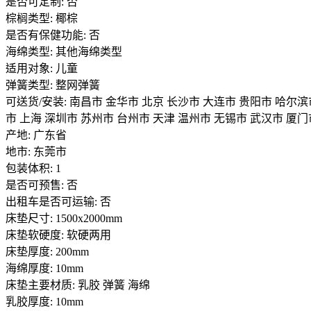
是否可定制: 否
棕榈类型: 椰棕
是否有保健功能: 否
海绵类型: 其他海绵类型
适用对象: 儿童
弹簧类型: 整网弹簧
可送货/安装: 南昌市 金华市 北京 长沙市 大连市 贵阳市 哈尔滨
市 上海 深圳市 苏州市 台州市 天津 温州市 无锡市 武汉市 厦门
产地: 广东省
地市: 东莞市
包装体积: 1
是否可预售: 否
出租车是否可运输: 否
床垫尺寸: 1500x2000mm
床垫软硬度: 软硬两用
床垫厚度: 200mm
海绵厚度: 10mm
床垫主要材质: 乳胶 弹簧 海绵
乳胶厚度: 10mm