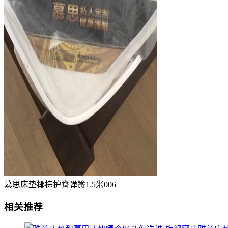
慕思床垫椰棕护脊弹簧1.5米006
相关推荐