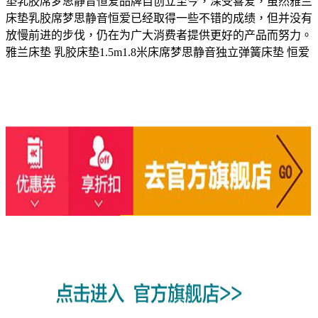
垫乳胶席梦思静音恒爱品牌自创立至今，深受喜爱，虽然雅兰
床垫乳胶席梦思静音恒爱已经取得一些不错的成绩，但并没有
放慢前进的步伐，仍在为广大消费者提供更好的产品而努力。
雅兰床垫 乳胶床垫1.5m1.8米床席梦思静音独立弹簧床垫 恒爱