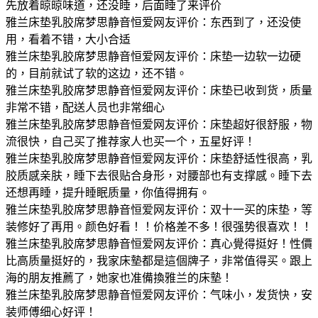
先放着晾晾味道，还没睡，后面睡了来评价
雅兰床垫乳胶席梦思静音恒爱网友评价：东西到了，还没使
用，看着不错，大小合适
雅兰床垫乳胶席梦思静音恒爱网友评价：床垫一边软一边硬
的，目前就试了软的这边，还不错。
雅兰床垫乳胶席梦思静音恒爱网友评价：床垫已收到货，质量
非常不错，配送人员也非常细心
雅兰床垫乳胶席梦思静音恒爱网友评价：床垫超好很舒服，物
流很快，自己买了推荐家人也买一个，五星好评！
雅兰床垫乳胶席梦思静音恒爱网友评价：床垫舒适性很高，乳
胶质感亲肤，睡下去很贴合身形，对腰部也有支撑感。睡下去
还想再睡，提升睡眠质量，你值得拥有。
雅兰床垫乳胶席梦思静音恒爱网友评价：双十一买的床垫，等
装修好了再用。颜色好看！！价格差不多！很强势很喜欢！！
雅兰床垫乳胶席梦思静音恒爱网友评价：真心覺得挺好！性價
比高质量挺好的，我家床墊都是這個牌子，非常值得买。跟上
海的朋友推薦了，她家也准備換雅兰的床墊！
雅兰床垫乳胶席梦思静音恒爱网友评价：气味小，发货快，安
装师傅细心好评！