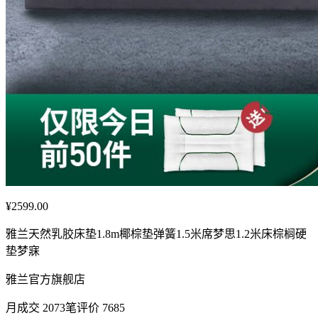
¥2599.00
雅兰天然乳胶床垫1.8m椰棕垫弹簧1.5米席梦思1.2米床棕榈硬
垫梦寐
雅兰官方旗舰店
月成交 2073笔评价 7685