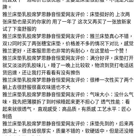
牌。
雅兰床垫乳胶席梦思静音恒爱网友评价：床垫挺好的 上次两
张床垫也是买的你家的 用了一年了 这次又再买了一张放新家
试了下蛮舒服的
雅兰床垫乳胶席梦思静音恒爱网友评价：雅兰床垫真心不错，
双12同时买了两张穗宝床垫，价格差不多的情况下对比，感觉
雅兰更好，还客服思思也非常的有耐心，在这里给一个赞！
雅兰床垫乳胶席梦思静音恒爱网友评价：满分好评，床垫打开
就又淡淡的乳胶味儿，睡了一晚上比较软，物流到货打电话送
货迅速，还让我打开看看有没有擦伤
雅兰床垫乳胶席梦思静音恒爱网友评价：很棒一次性买了两个
躺上去很舒服很喜欢味道也不大
雅兰床垫乳胶席梦思静音恒爱网友评价：气味大小：没什么气
味，我先把薄膜拆了到时候睡起来更不担心了 透气性能：看
起来就很透气， 直观感受：高品质，有质感 工艺水平：匠心
制造
雅兰床垫乳胶席梦思静音恒爱网友评价：床垫先到的，后来再
放床上，很合适很厚实，质量不错的，软硬适中，但是还没睡