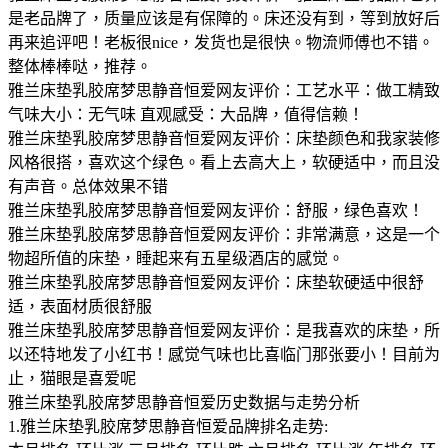
是老品牌了，质量应该是有保障的。床还没有到，等到放好后
再来追评吧！老板很nice，发货也是很快。物流师傅也不错。
整体棒棒哒，推荐。
雅兰床垫乳胶席梦思静音恒爱网友评价：工艺水平：做工精致
气味大小：无气味 直观感受：大品牌，值得信赖！
雅兰床垫乳胶席梦思静音恒爱网友评价：床垫颜色和我家装修
风格很搭，喜欢这个绿色。看上去高大上，软硬适中，而且没
有声音。总体效果不错
雅兰床垫乳胶席梦思静音恒爱网友评价：舒服，绿色喜欢！
雅兰床垫乳胶席梦思静音恒爱网友评价：非常满意，这是一个
物超所值的床垫，睡起来有五星级酒店的感觉。
雅兰床垫乳胶席梦思静音恒爱网友评价：床垫软硬适中很舒
适，表面材质很舒服
雅兰床垫乳胶席梦思静音恒爱网友评价：是我喜欢的床垫，所
以还特地发了小红书！感觉气味也比喜临门那张要小！目前为
止，猫眼是喜爱呢
雅兰床垫乳胶席梦思静音恒爱历史数据与走势分析
1.雅兰床垫乳胶席梦思静音恒爱品牌排名走势: