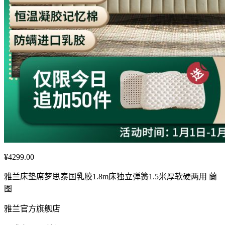
¥4299.00
雅兰床垫席梦思泰国乳胶1.8m床独立弹簧1.5米厚软硬两用 蘭
图
雅兰官方旗舰店