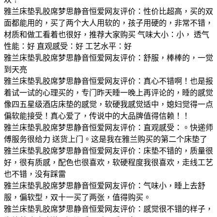
雅兰床垫乳胶席梦思静音恒爱网友评价：性价比超高，买的双
面都能用的，买了两个大人用软的，孩子用硬的，非常不错，
材质和做工看着也很好，推荐大家购买 气味大小：小， 透气
性能：好 直观感受：好 工艺水平：好
雅兰床垫乳胶席梦思静音恒爱网友评价：舒服，棒棒的，一觉
到天亮
雅兰床垫乳胶席梦思静音恒爱网友评价：真心不错啊！也是报
着试一试的心理买的，专门昨天睡一晚上再评论的，睡的感觉
像四五星级酒店床垫的感觉，软硬我感觉适中，媳妇觉得一点
偏软能接受！真心爱了，传说中的大品牌值得信赖！！
雅兰床垫乳胶席梦思静音恒爱网友评价：直观感受：。快递师
傅服务很给力 送货上门。这是我在雅兰购买的第二个床垫了
雅兰床垫乳胶席梦思静音恒爱网友评价：床垫不错的，质量很
好，很有质感，配色也很喜欢，软硬程度我很喜欢，走线工艺
也不错，没有踩雷
雅兰床垫乳胶席梦思静音恒爱网友评价：气味小，睡上去舒
服，偏软型，双十一买了两张，值得购买。
雅兰床垫乳胶席梦思静音恒爱网友评价：感觉很不错的样子，