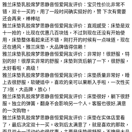
雅兰床垫乳胶席梦思静音恒爱网友评价：宝贝性价比非常不
错，双十一买的，用了一段时间确实挺好的，赞 下次有需要
还会再来，棒棒哒
雅兰床垫乳胶席梦思静音恒爱网友评价：直观感受：床垫是双
十一抢的，比现在优惠几百块钱，不过到现在还没有开始使
用，床垫整体看起来还不错，刚打开的时候有一点味道，现在
还在通风，雅兰床垫，大品牌值得信赖！
雅兰床垫乳胶席梦思静音恒爱网友评价：非常好！很舒服，特
别的好！很厚实非常的舒服，床垫到货后躺了一下，很舒服，
太好看啦，高级！
雅兰床垫乳胶席梦思静音恒爱网友评价：床垫质量非常好，睡
上去很舒服，软硬适中，喜欢的亲可以果断入手啦，一次性买
了3张，大品牌，放心！
雅兰床垫乳胶席梦思静音恒爱网友评价：床垫很好，躺下很舒
服。独立的弹簧，翻身不会影响另一个人。客服也很好,满意
的一次购物。
雅兰床垫乳胶席梦思静音恒爱网友评价：床垫在实体店里看
了，最后决定双十一买。收到后太满意了，就是喜欢的那款，
而且双十一活动价也很优惠，主要是床垫很舒服，不愧是大品