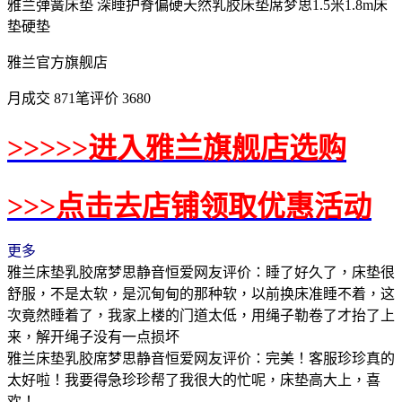
雅兰弹簧床垫 深睡护脊偏硬天然乳胶床垫席梦思1.5米1.8m床
垫硬垫
雅兰官方旗舰店
月成交 871笔评价 3680
>>>>>进入雅兰旗舰店选购
>>>点击去店铺领取优惠活动
更多
雅兰床垫乳胶席梦思静音恒爱网友评价：睡了好久了，床垫很
舒服，不是太软，是沉甸甸的那种软，以前换床准睡不着，这
次竟然睡着了，我家上楼的门道太低，用绳子勒卷了才抬了上
来，解开绳子没有一点损坏
雅兰床垫乳胶席梦思静音恒爱网友评价：完美！客服珍珍真的
太好啦！我要得急珍珍帮了我很大的忙呢，床垫高大上，喜
欢！