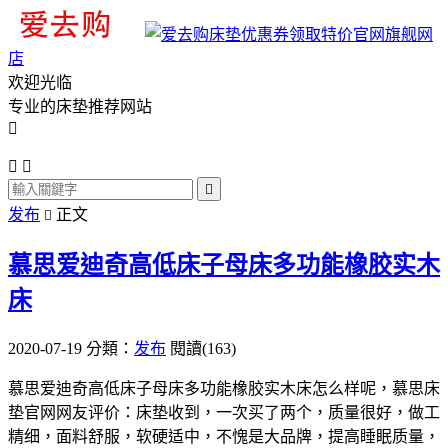
旗舰网
店
欢迎光临
专业的床垫推荐网站




发布
正文

慕思爱迪奇高低床子母床多功能橡胶实木
床
2020-07-19
分類：
发布
閱讀(163)
慕思爱迪奇高低床子母床多功能橡胶实木床怎么样呢，慕思床
垫官网网友评价：床垫收到，一次买了两个，质量很好，做工
精细，面料舒服，软硬适中，不愧是大品牌，提高睡眠质量，