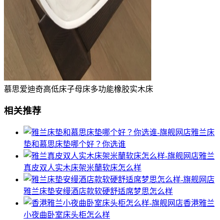
慕思爱迪奇高低床子母床多功能橡胶实木床
相关推荐
雅兰床
垫和慕思床垫哪个好？你选谁
雅兰
真皮双人实木床架米蘭软床怎么样
雅兰床垫安缦酒店款软硬舒适席梦思怎么样
香港雅兰
小夜曲卧室床头柜怎么样