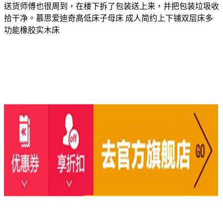
送货师傅也很周到，在楼下拆了包装送上来，并把包装垃圾收
拾干净。慕思爱迪奇高低床子母床 成人简约上下铺双层床多
功能橡胶实木床