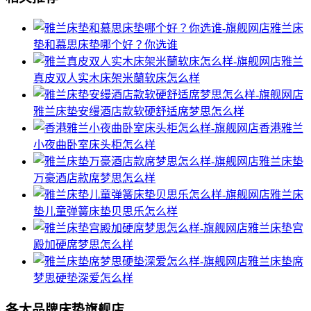
雅兰床
垫和慕思床垫哪个好？你选谁
雅兰
真皮双人实木床架米蘭软床怎么样
雅兰床垫安缦酒店款软硬舒适席梦思怎么样
香港雅兰
小夜曲卧室床头柜怎么样
雅兰床垫
万豪酒店款席梦思怎么样
雅兰床
垫儿童弹簧床垫贝思乐怎么样
雅兰床垫宫
殿加硬席梦思怎么样
雅兰床垫席
梦思硬垫深爱怎么样
各大品牌床垫旗舰店