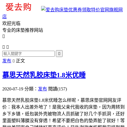
旗舰网
店
欢迎光临
专业的床垫推荐网站




发布
正文

慕思天然乳胶床垫1.8米优睡
2020-07-19
分類：
发布
閱讀(157)
慕思天然乳胶床垫1.8米优睡怎么样呢，慕思床垫官网网友评
价：我本人出差外地了！是我父亲代我收的床垫，因为周转到
乡下乡镇，纸包装外壳被物流人员抓破了好几个手抓洞，还好
里面塑料薄膜没有穿透！希望不要把白色的垫弄脏了就好！等