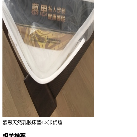
慕思天然乳胶床垫1.8米优睡
相关推荐