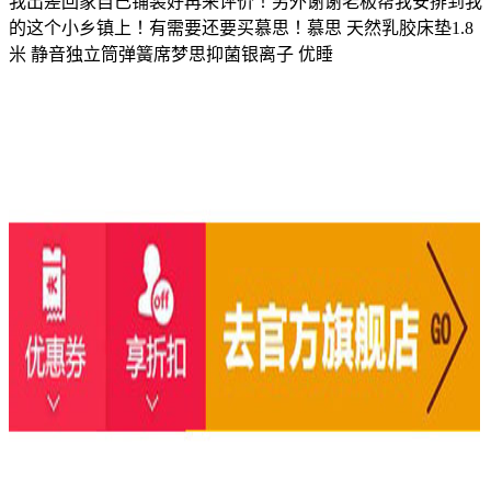
我出差回家自己铺装好再来评价！另外谢谢老板帮我安排到我
的这个小乡镇上！有需要还要买慕思！慕思 天然乳胶床垫1.8
米 静音独立筒弹簧席梦思抑菌银离子 优睡